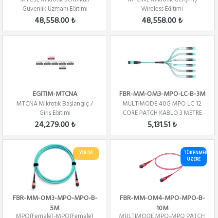
Güvenlik Uzmanı Eğitimi
Wireless Eğitimi
48,558.00 ₺
48,558.00 ₺
EGITIM-MTCNA
FBR-MM-OM3-MPO-LC-B-3M
MTCNA Mikrotik Başlangıç /
MULTIMODE 40G MPO LC 12
Giriş Eğitimi
CORE PATCH KABLO 3 METRE
POL - B
24,279.00 ₺
5,131.51 ₺
YOLDA
TÜKENMEK
ÜZERE
FBR-MM-OM3-MPO-MPO-B-
FBR-MM-OM4-MPO-MPO-B-
5M
10M
MPO(Female)-MPO(Female)
MULTIMODE MPO-MPO PATCH