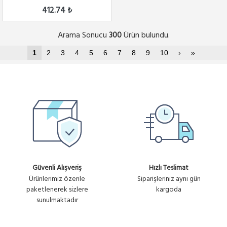
412.74 ₺
Arama Sonucu
Ürün bulundu.
300
1
2
3
4
5
6
7
8
9
10
›
»
Güvenli Alışveriş
Hızlı Teslimat
Ürünlerimiz özenle
Siparişleriniz aynı gün
paketlenerek sizlere
kargoda
sunulmaktadır