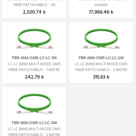
FIBER PATCH KABLO - 40
module
METRE
2,500.74 ₺
17,966.46 ₺
FBR-MM-OM5-LC-LC-1M
FBR-MM-OM5-LC-LC-2M
LC-LC (MM) MULTI MODE OM5
LC-LC (MM) MULTI MODE OM5
FIBER PATCH KABLO - 1 METRE
FIBER PATCH KABLO - 2 METRE
242.79 ₺
315.63 ₺
FBR-MM-OM5-LC-LC-3M
LC-LC (MM) MULTI MODE OM5
FIBER PATCH KABLO - 3 METRE