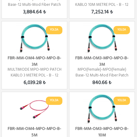
Base-12 Multi-Mod Fiber Patch
KABLO 10M METRE POL - B - 12
Cord OM3 Pol...
CORE
3,884.64 ₺
7,252.14 ₺
YOLDA
YOLDA
FBR-MM-OM4-MPO-MPO-B-
FBR-MM-OM3-MPO-MPO-B-
3M
3M
MULTIMODE MPO-MPO PATCH
MPO(Female)-MPO(Female)
KABLO 3 METRE POL - B - 12
Base-12 Multi-Mod Fiber Patch
CORE
Cord OM3 Pol...
6,039.28 ₺
840.66 ₺
YOLDA
YOLDA
FBR-MM-OM4-MPO-MPO-B-
FBR-MM-OM3-MPO-MPO-B-
5M
10M