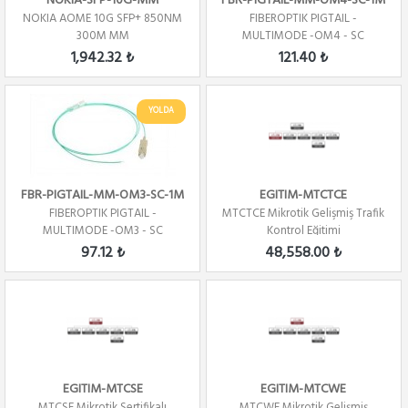
NOKIA-SFP-10G-MM
FBR-PIGTAIL-MM-OM4-SC-1M
NOKIA AOME 10G SFP+ 850NM
FIBEROPTIK PIGTAIL -
300M MM
MULTIMODE -OM4 - SC
CONNECTOR -1 CORE - 1 ME...
1,942.32 ₺
121.40 ₺
YOLDA
FBR-PIGTAIL-MM-OM3-SC-1M
EGITIM-MTCTCE
FIBEROPTIK PIGTAIL -
MTCTCE Mikrotik Gelişmiş Trafik
MULTIMODE -OM3 - SC
Kontrol Eğitimi
CONNECTOR -1 CORE - 1 ME...
97.12 ₺
48,558.00 ₺
EGITIM-MTCSE
EGITIM-MTCWE
MTCSE Mikrotik Sertifikalı
MTCWE Mikrotik Gelişmiş