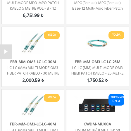
MULTIMODE MPO-MPO PATCH
MPO(Female)-MPO(Female)
KABLO 5 METRE POL - B - 12
Base-12 Multi-Mod Fiber Patch
Core
Cord OM3 Pol...
6,751.99 ₺
YOLDA
YOLDA
FBR-MM-OM3-LC-LC-30M
FBR-MM-OM3-LC-LC-25M
LC-LC (MM) MULTI MODE OM3
LC-LC (MM) MULTI MODE OM3
FIBER PATCH KABLO - 30 METRE
FIBER PATCH KABLO - 25 METRE
2,000.59 ₺
1,750.52 ₺
YOLDA
TÜKENMEK
ÜZERE
FBR-MM-OM3-LC-LC-40M
CWDM-MUX8A
LC-LC (MM) MULTI MODE OM3
CWDM MUX/DEMUX 8-port