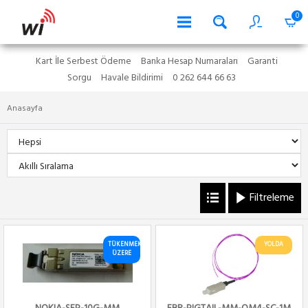
0
Kart İle Serbest Ödeme
Banka Hesap Numaraları
Garanti
Sorgu
Havale Bildirimi
0 262 644 66 63
Anasayfa
Filtreleme
TÜKENMEK
YOLDA
ÜZERE