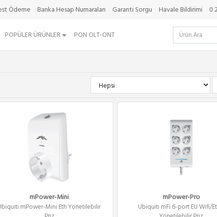
best Ödeme
Banka Hesap Numaraları
Garanti Sorgu
Havale Bildirimi
0 
POPÜLER ÜRÜNLER
PON OLT-ONT
mPower-Mini
mPower-Pro
Ubiquiti mPower-Mini Eth Yönetilebilir
Ubiquiti mFi 6-port EU Wifi/Et
Priz
Yönetilebilir Priz