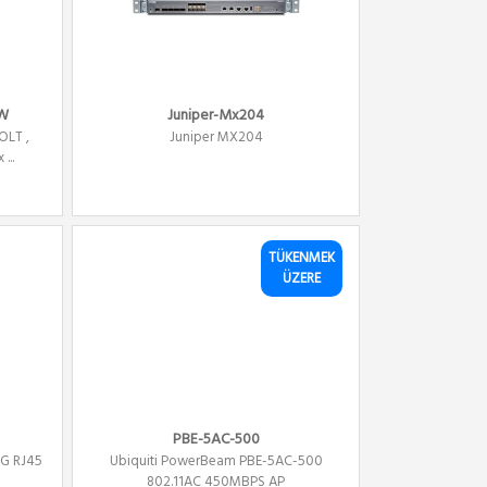
W
Juniper-Mx204
OLT ,
Juniper MX204
...
TÜKENMEK
ÜZERE
PBE-5AC-500
1G RJ45
Ubiquiti PowerBeam PBE-5AC-500
802.11AC 450MBPS AP