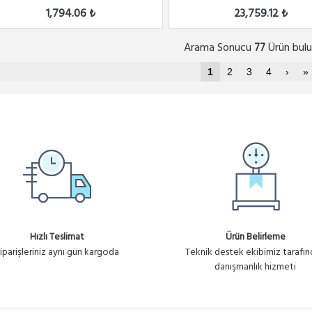
1,794.06 ₺
23,759.12 ₺
Arama Sonucu
Ürün bulu
77
1
2
3
4
›
»
Hızlı Teslimat
Ürün Belirleme
iparişleriniz aynı gün kargoda
Teknik destek ekibimiz tarafı
danışmanlık hizmeti