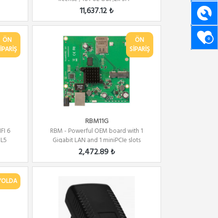
11,637.12 ₺
ÖN
ÖN
0
İPARİŞ
SİPARİŞ
RBM11G
FI 6
RBM - Powerful OEM board with 1
 L5
Gigabit LAN and 1 miniPCIe slots
2,472.89 ₺
YOLDA