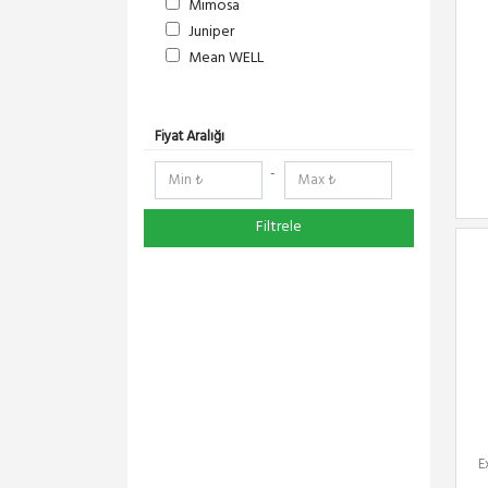
Mimosa
Juniper
Mean WELL
S-Link
DeltaLink
RF Elements
Fiyat Aralığı
RedLine
-
NetElastic
Paessler
Filtrele
TENDA
Compex
Ruijie
Pisces
Everest
Extralink
DMA-SOFT
Schneider Electric
Panasonic
E
YeaLink