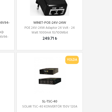
6V94-
WINET-POE-24V-24W
POE 24V-24W Adaptor 24 Volt - 24
ağı
Watt 1000mA 10/100Mbit
6V94-
249.71 ₺
YOLDA
SL-TSC-40
SOLAR TSC-40 KONVERTÖR 150V 120A