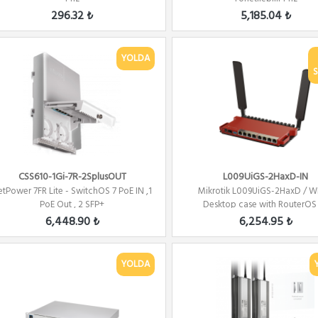
296.32 ₺
5,185.04 ₺
YOLDA
S
CSS610-1Gi-7R-2SplusOUT
L009UiGS-2HaxD-IN
etPower 7FR Lite - SwitchOS 7 PoE IN ,1
Mikrotik L009UiGS-2HaxD / WI
PoE Out , 2 SFP+
Desktop case with RouterOS
6,448.90 ₺
6,254.95 ₺
YOLDA