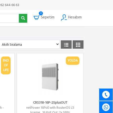
262 644 66 63
0
Sepetim
Hesabım
END
YOLDA
OF
LIFE
CRS318-16P-2SplusOUT
h -
netPower 16PoE with RouterOS L5
license , 16 PoE Out ,2x SFP+