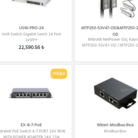
USW-PRO-24
MTP250-53V47-OD&MTP250-2
Unifi Switch Gigabit Swich 24 Port
OD
Mikrotik NetPower Güç Kayn
2xSFP+
MTP250-53V47-OD / MTP250-2
22,590.56 ₺
OD
YOLDA
EX-8-7-PoE
Winet-Modbus-Box
xtralink PoE Switch 8-7 PORT 24V 90W
Modbus Box
WITH POWER ADAPTER 24V 2.5A