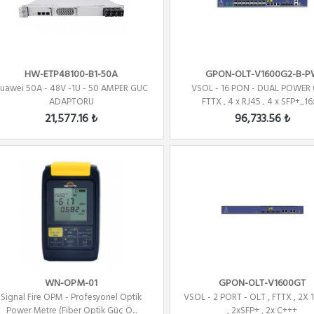
HW-ETP48100-B1-50A
GPON-OLT-V1600G2-B-P
uawei 50A - 48V -1U - 50 AMPER GUC
VSOL - 16 PON - DUAL POWER 
ADAPTORU
FTTX , 4 x RJ45 , 4 x SFP+,,16x 
21,577.16 ₺
96,733.56 ₺
WN-OPM-01
GPON-OLT-V1600GT
Signal Fire OPM - Profesyonel Optik
VSOL - 2 PORT - OLT , FTTX , 2X 
Power Metre (Fiber Optik Güç Ö...
, 2xSFP+ , 2x C+++