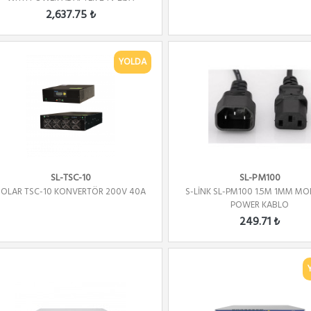
2,637.75 ₺
YOLDA
SL-TSC-10
SL-PM100
SOLAR TSC-10 KONVERTÖR 200V 40A
S-LİNK SL-PM100 1.5M 1MM M
POWER KABLO
249.71 ₺