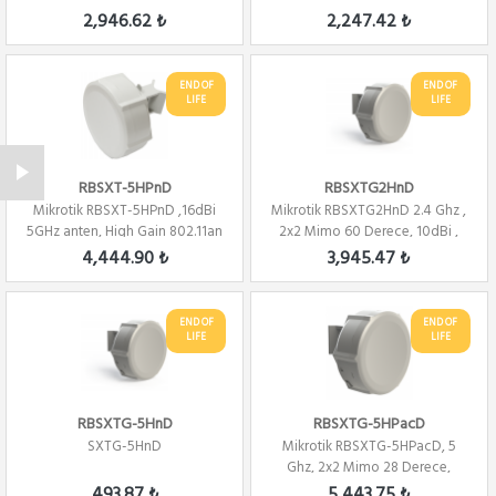
Alıcı, 802...
802.11bgn Wifi, L3
2,946.62 ₺
2,247.42 ₺
END OF
END OF
LIFE
LIFE
RBSXT-5HPnD
RBSXTG2HnD
Mikrotik RBSXT-5HPnD ,16dBi
Mikrotik RBSXTG2HnD 2.4 Ghz ,
5GHz anten, High Gain 802.11an
2x2 Mimo 60 Derece, 10dBi ,
WiFi, L3
AP 802.1...
4,444.90 ₺
3,945.47 ₺
END OF
END OF
LIFE
LIFE
RBSXTG-5HnD
RBSXTG-5HPacD
SXTG-5HnD
Mikrotik RBSXTG-5HPacD, 5
Ghz, 2x2 Mimo 28 Derece,
1300mW, WiFi, L4
493.87 ₺
5,443.75 ₺