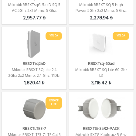
Mikrotik RBSXTsqG-5acD SQ 5
Mikrotik RBSXT SQ 5 High
AC 5Ghz 2x2 Mimo, 5 Ghz,
Power 5Ghz 2x2 Mimo, 5 Ghz,
16Dbi Alıcı,2...
16Dbi Level 4
2,957.77 ₺
2,278.94 ₺
YOLDA
YOLDA
RBSXTsq2nD
RBSXTsq-60ad
Mikrotik RBSXT SQ Lite 2.4
Mikrotik RBSXT SQ Lite 60 Ghz
2Ghz 2x2 Mimo, 2.4 Ghz, 11Dbi
L3
Alıcı 80...
1,820.41 ₺
3,116.42 ₺
END OF
LIFE
RBSXTLTE3-7
RBSXTG-SaR2-PACK
Mikrotik RBSXTLTE3-7 LTE Cat 3
Mikrotik SXTG Kablosuz 5 Ghz