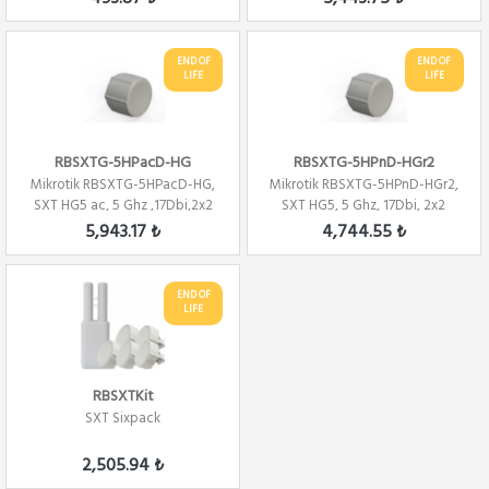
END OF
END OF
LIFE
LIFE
RBSXTG-5HPacD-HG
RBSXTG-5HPnD-HGr2
Mikrotik RBSXTG-5HPacD-HG,
Mikrotik RBSXTG-5HPnD-HGr2,
SXT HG5 ac, 5 Ghz ,17Dbi,2x2
SXT HG5, 5 Ghz, 17Dbi, 2x2
Mimo 24 De...
Mimo 24 Der...
5,943.17 ₺
4,744.55 ₺
END OF
LIFE
RBSXTKit
SXT Sixpack
2,505.94 ₺