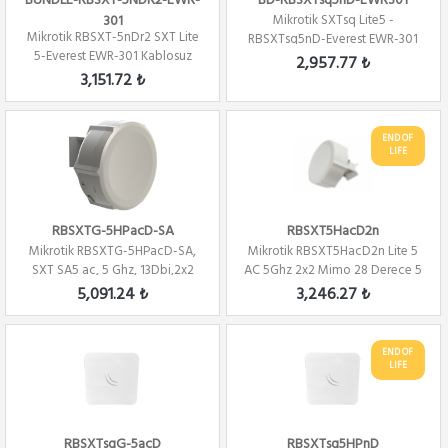
BUNDLE-RBSXT-5NDR2-EWR-
BD-RBSXTsq5nD-EWR301
301
Mikrotik SXTsq Lite5 -
Mikrotik RBSXT-5nDr2 SXT Lite
RBSXTsq5nD-Everest EWR-301
5-Everest EWR-301 Kablosuz
Kablosuz Ro
2,957.77 ₺
Router Bu...
3,151.72 ₺
END OF
LIFE
RBSXTG-5HPacD-SA
RBSXT5HacD2n
Mikrotik RBSXTG-5HPacD-SA,
Mikrotik RBSXT5HacD2n Lite 5
SXT SA5 ac, 5 Ghz, 13Dbi,2x2
AC 5Ghz 2x2 Mimo 28 Derece 5
Mimo 90 De...
Ghz 16D...
5,091.24 ₺
3,246.27 ₺
END OF
LIFE
RBSXTsqG-5acD
RBSXTsq5HPnD