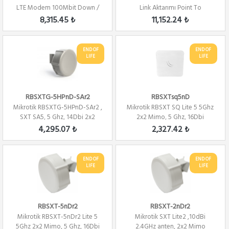
LTE Modem 100Mbit Down /
Link Aktarımı Point To
50Mbit Up ...
Multipoint
8,315.45 ₺
11,152.24 ₺
END OF
END OF
LIFE
LIFE
RBSXTG-5HPnD-SAr2
RBSXTsq5nD
Mikrotik RBSXTG-5HPnD-SAr2 ,
Mikrotik RBSXT SQ Lite 5 5Ghz
SXT SA5, 5 Ghz, 14Dbi 2x2
2x2 Mimo, 5 Ghz, 16Dbi
Mimo 90 Der...
Alıcı,23Derec...
4,295.07 ₺
2,327.42 ₺
END OF
END OF
LIFE
LIFE
RBSXT-5nDr2
RBSXT-2nDr2
Mikrotik RBSXT-5nDr2 Lite 5
Mikrotik SXT Lite2 ,10dBi
5Ghz 2x2 Mimo, 5 Ghz, 16Dbi
2.4GHz anten, 2x2 Mimo