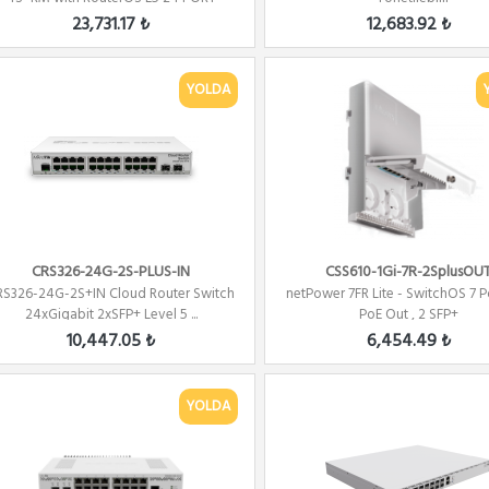
480W...
23,731.17 ₺
12,683.92 ₺
YOLDA
CRS326-24G-2S-PLUS-IN
CSS610-1Gi-7R-2SplusOU
RS326-24G-2S+IN Cloud Router Switch
netPower 7FR Lite - SwitchOS 7 Po
24xGigabit 2xSFP+ Level 5 ...
PoE Out , 2 SFP+
10,447.05 ₺
6,454.49 ₺
YOLDA