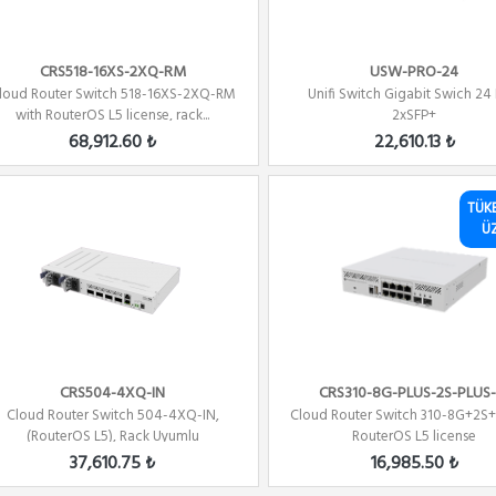
CRS518-16XS-2XQ-RM
USW-PRO-24
loud Router Switch 518-16XS-2XQ-RM
Unifi Switch Gigabit Swich 24 
with RouterOS L5 license, rack...
2xSFP+
68,912.60 ₺
22,610.13 ₺
TÜK
Ü
CRS504-4XQ-IN
CRS310-8G-PLUS-2S-PLUS-
Cloud Router Switch 504-4XQ-IN,
Cloud Router Switch 310-8G+2S+
(RouterOS L5), Rack Uyumlu
RouterOS L5 license
37,610.75 ₺
16,985.50 ₺