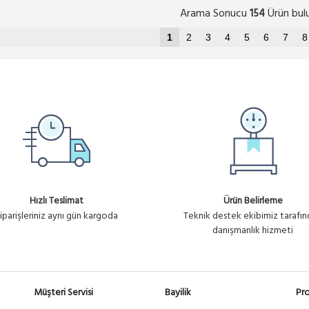
Arama Sonucu
Ürün bul
154
1
2
3
4
5
6
7
8
Hızlı Teslimat
Ürün Belirleme
iparişleriniz aynı gün kargoda
Teknik destek ekibimiz tarafı
danışmanlık hizmeti
Müşteri Servisi
Bayilik
Pro