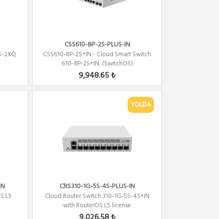
CSS610-8P-2S-PLUS-IN
XS-2XQ
CSS610-8P-2S+IN - Cloud Smart Switch
610-8P-2S+IN, (SwitchOS)
9,948.65 ₺
YOLDA
IN
CRS310-1G-5S-4S-PLUS-IN
S L5
Cloud Router Switch 310-1G-5S-4S+IN
with RouterOS L5 license
9,026.58 ₺