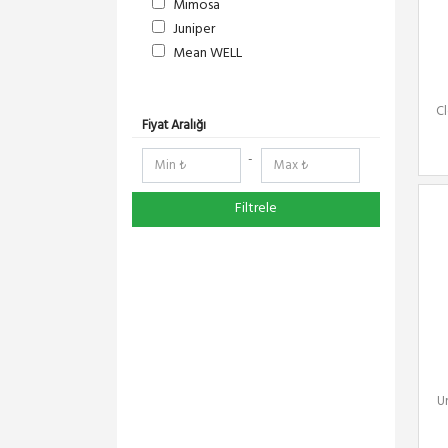
Mimosa
Juniper
Mean WELL
S-Link
DeltaLink
C
RedLine
Fiyat Aralığı
RF Elements
-
NetElastic
Paessler
Filtrele
Compex
TENDA
Ruijie
Everest
Pisces
Extralink
Schneider Electric
Panasonic
U
DMA-SOFT
YeaLink