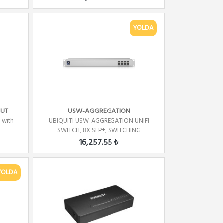
YOLDA
OUT
USW-AGGREGATION
 with
UBIQUITI USW-AGGREGATION UNIFI
SWITCH, 8X SFP+, SWITCHING
CAPACITY...
16,257.55 ₺
YOLDA