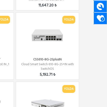
11,647.20 ₺
YOLDA
YOLDA
0
T
CSS610-8G-2SplusIN
E IN ,1
Cloud Smart Switch 610-8G-2S+IN with
SwitchOS
5,192.71 ₺
YOLDA