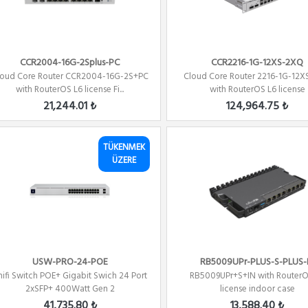
CCR2004-16G-2Splus-PC
CCR2216-1G-12XS-2XQ
loud Core Router CCR2004-16G-2S+PC
Cloud Core Router 2216-1G-12
with RouterOS L6 license Fi...
with RouterOS L6 license
21,244.01 ₺
124,964.75 ₺
TÜKENMEK
ÜZERE
USW-PRO-24-POE
RB5009UPr-PLUS-S-PLUS-
nifi Switch POE+ Gigabit Swich 24 Port
RB5009UPr+S+IN with RouterO
2xSFP+ 400Watt Gen 2
license indoor case
41,735.80 ₺
13,588.40 ₺