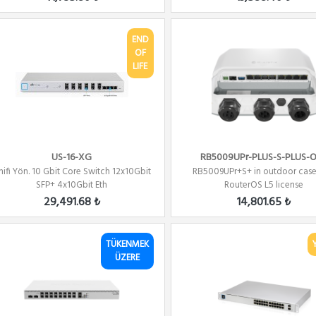
END
OF
LIFE
US-16-XG
RB5009UPr-PLUS-S-PLUS-
nifi Yön. 10 Gbit Core Switch 12x10Gbit
RB5009UPr+S+ in outdoor case
SFP+ 4x10Gbit Eth
RouterOS L5 license
29,491.68 ₺
14,801.65 ₺
TÜKENMEK
ÜZERE