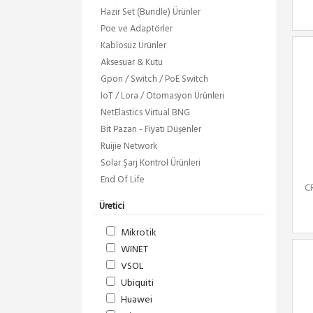
Hazir Set (Bundle) Ürünler
Poe ve Adaptörler
Kablosuz Ürünler
Aksesuar & Kutu
Gpon / Switch / PoE Switch
IoT / Lora / Otomasyon Ürünleri
NetElastics Virtual BNG
Bit Pazarı - Fiyatı Düşenler
Ruijie Network
Solar Şarj Kontrol Ürünleri
End Of Life
C
Üretici
Mikrotik
WINET
VSOL
Ubiquiti
Huawei