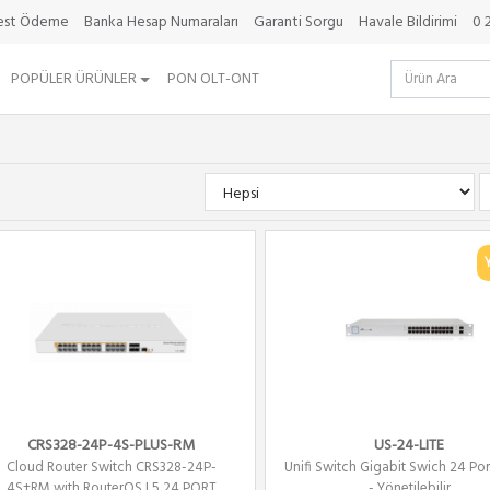
best Ödeme
Banka Hesap Numaraları
Garanti Sorgu
Havale Bildirimi
0 
POPÜLER ÜRÜNLER
PON OLT-ONT
CRS328-24P-4S-PLUS-RM
US-24-LITE
Cloud Router Switch CRS328-24P-
Unifi Switch Gigabit Swich 24 Po
4S+RM with RouterOS L5 24 PORT
- Yönetilebilir