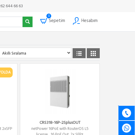
262 644 66 63
0
Sepetim
Hesabım
YOLDA
CRS318-16P-2SplusOUT
rt 2xSFP
netPower 16PoE with RouterOS L5
license , 16 PoE Out ,2x SFP+