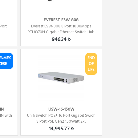
EVEREST-ESW-808
Port
Everest ESW-808 8 Port 1000Mbps
RTL8370N Gigabit Ethernet Switch Hub
946.34 ₺
ENMEK
END
ZERE
OF
LIFE
IN
USW-16-150W
IN with
Unifi Switch POE+ 16 Port Gigabit Swich
8 Port PoE Gen2 150Watt 2x...
14,995.77 ₺