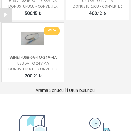
6-35V-10A INPUT - 6-55V -7A
USB 5V TO 12V -1A
DONUSTURUCU - CONVERTER
DONUSTURUCU - CONVERTER
500.15 ₺
400.12 ₺
YOLDA
WINET-USB-5V-TO-24V-4A
USB 5V TO 24V -1A
DONUSTURUCU - CONVERTER
700.21 ₺
Arama Sonucu
Ürün bulundu.
11