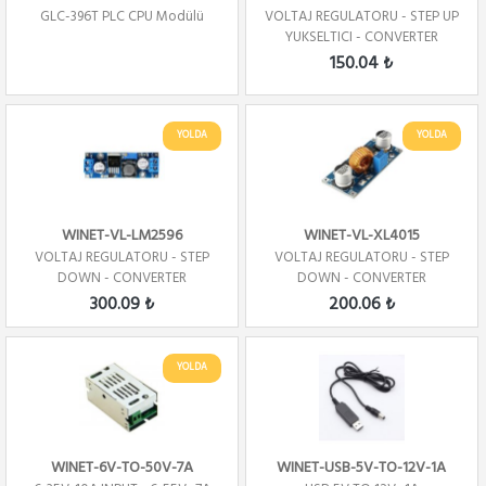
GLC-396T PLC CPU Modülü
VOLTAJ REGULATORU - STEP UP
YUKSELTICI - CONVERTER
150.04 ₺
YOLDA
YOLDA
WINET-VL-LM2596
WINET-VL-XL4015
VOLTAJ REGULATORU - STEP
VOLTAJ REGULATORU - STEP
DOWN - CONVERTER
DOWN - CONVERTER
KLEMENSLI
300.09 ₺
200.06 ₺
YOLDA
WINET-6V-TO-50V-7A
WINET-USB-5V-TO-12V-1A