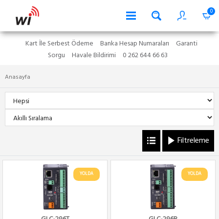
0
Kart İle Serbest Ödeme
Banka Hesap Numaraları
Garanti
Sorgu
Havale Bildirimi
0 262 644 66 63
Anasayfa
Filtreleme
YOLDA
YOLDA