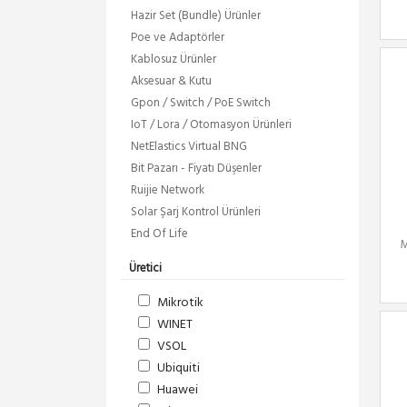
Hazir Set (Bundle) Ürünler
Poe ve Adaptörler
Kablosuz Ürünler
Aksesuar & Kutu
Gpon / Switch / PoE Switch
IoT / Lora / Otomasyon Ürünleri
NetElastics Virtual BNG
Bit Pazarı - Fiyatı Düşenler
Ruijie Network
Solar Şarj Kontrol Ürünleri
End Of Life
M
Üretici
Mikrotik
WINET
VSOL
Ubiquiti
Huawei