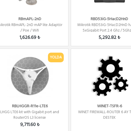
RBmAPL-2nD
RBD53iG-5HacD2HnD
ikrotik RBmAPL-2nD mAP lite Adaptör
Mikrotik RBD53iG-5HacD2HnD h
/ Poe / Wifi
5xGigabit Port 2.4 Ghz / 5Ghz 
1,626.69 ₺
5,292.82 ₺
YOLDA
RBLHGGR-R11e-LTE6
WINET-TSFR-6
LHGG LTE6 kit with Gigabit port and
WINET FIREWALL-ROUTER 6 AY 
RouterOS L3 license
DESTEK
9,711.60 ₺