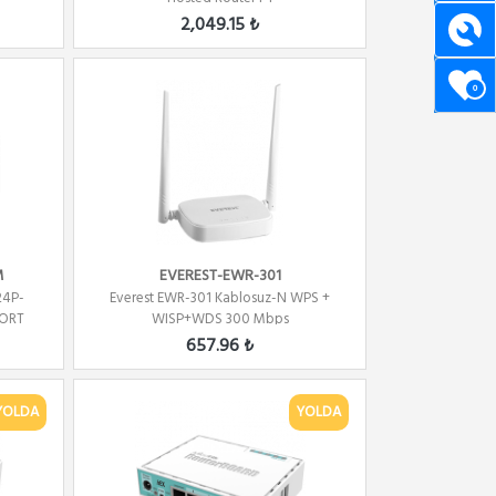
2,049.15 ₺
0
M
EVEREST-EWR-301
24P-
Everest EWR-301 Kablosuz-N WPS +
PORT
WISP+WDS 300 Mbps
Repeater+Access...
657.96 ₺
YOLDA
YOLDA