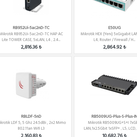
RB952Ui-5ac2nD-TC
E50UG
Mikrotik RB952Ui-5ac2nD-TC HAP AC
Mikrotik HEX (Yeni) 5xGigabit LA
Lite TOWER CASE, 5xLAN, L4 , 2.4...
L4, Router / Firewall / H...
2,816.36 ₺
2,864.92 ₺
RBLDF-5nD
RB5009UG-Plus-S-Plus-I
krotik LDF 5, 5 Ghz 24.5dBi , 2x2 Mimo
Mikrotik RB5009UG+S+I 7xGb
802.11an Wifi L3
LAN,1x2.5Gbit 1xSFP+ , L5, LCD, 1
2,160.83 ₺
10,682.76 ₺