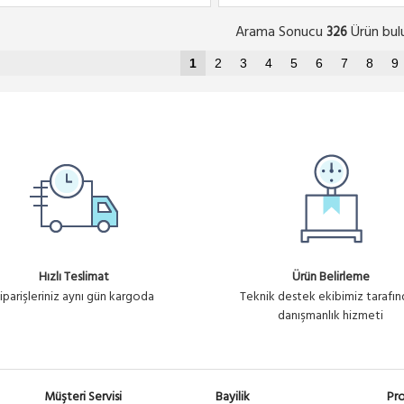
Arama Sonucu
Ürün bul
326
1
2
3
4
5
6
7
8
9
Hızlı Teslimat
Ürün Belirleme
iparişleriniz aynı gün kargoda
Teknik destek ekibimiz tarafı
danışmanlık hizmeti
Müşteri Servisi
Bayilik
Pro