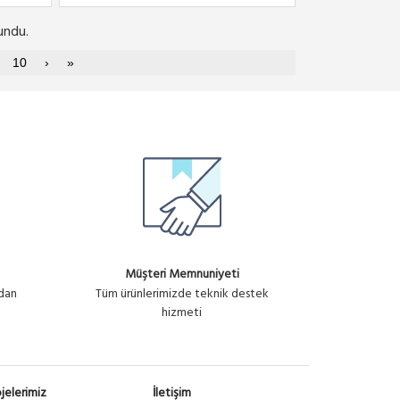
undu.
10
›
»
Müşteri Memnuniyeti
ndan
Tüm ürünlerimizde teknik destek
hizmeti
jelerimiz
İletişim