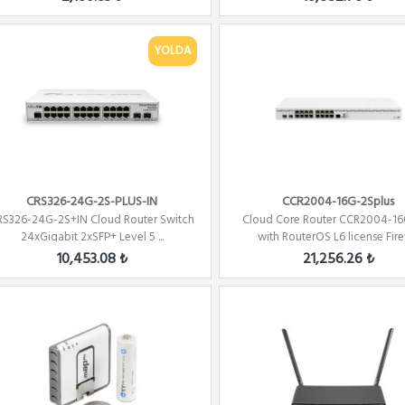
YOLDA
CRS326-24G-2S-PLUS-IN
CCR2004-16G-2Splus
RS326-24G-2S+IN Cloud Router Switch
Cloud Core Router CCR2004-1
24xGigabit 2xSFP+ Level 5 ...
with RouterOS L6 license Firew
10,453.08 ₺
21,256.26 ₺