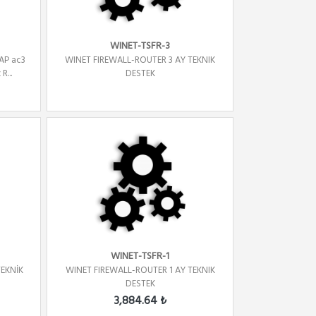
WINET-TSFR-3
AP ac3
WINET FIREWALL-ROUTER 3 AY TEKNIK
R...
DESTEK
WINET-TSFR-1
TEKNİK
WINET FIREWALL-ROUTER 1 AY TEKNIK
DESTEK
3,884.64 ₺