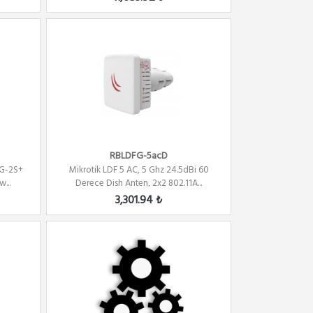
RBLDFG-5acD
6G-2S+
Mikrotik LDF 5 AC, 5 Ghz 24.5dBi 60
...
Derece Dish Anten, 2x2 802.11A...
3,301.94 ₺