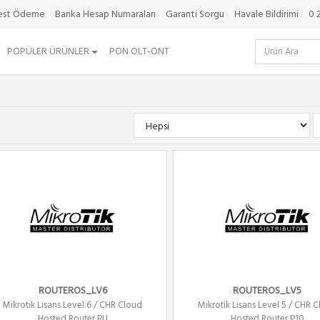
best Ödeme
Banka Hesap Numaraları
Garanti Sorgu
Havale Bildirimi
0 
POPÜLER ÜRÜNLER
PON OLT-ONT
ROUTEROS_LV6
ROUTEROS_LV5
Mikrotik Lisans Level 6 / CHR Cloud
Mikrotik Lisans Level 5 / CHR 
Hosted Router PU
Hosted Router P10