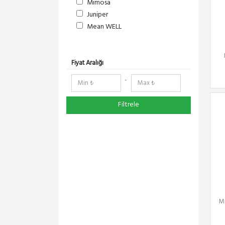
Mimosa
Juniper
Mean WELL
S-Link
DeltaLink
RedLine
Fiyat Aralığı
RF Elements
-
NetElastic
Paessler
Filtrele
TENDA
Compex
Ruijie
Everest
Pisces
Extralink
Schneider Electric
Panasonic
Mi
DMA-SOFT
YeaLink