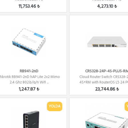
11,753.46 ₺
4,273.10 ₺
RB941-2nD
CRS328-24P-4S-PLUS-R
ikrotik RB941-2nD hAP Lite 2x2 Mimo
Cloud Router Switch CRS328-
2.4 Ghz 802.b/g/n Wifi ...
4S+RM with RouterOS L5 24 
480W...
1,247.87 ₺
23,744.86 ₺
YOLDA