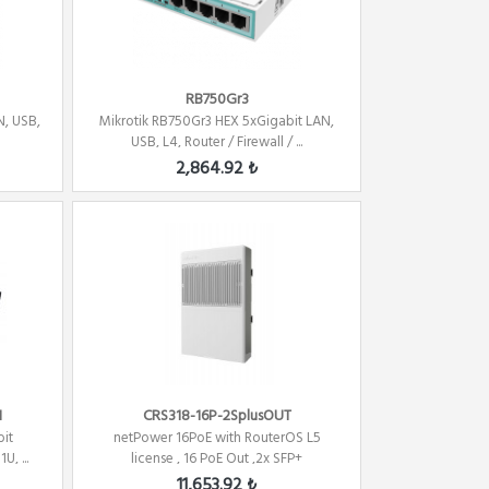
RB750Gr3
N, USB,
Mikrotik RB750Gr3 HEX 5xGigabit LAN,
USB, L4, Router / Firewall / ...
2,864.92 ₺
N
CRS318-16P-2SplusOUT
it
netPower 16PoE with RouterOS L5
U, ...
license , 16 PoE Out ,2x SFP+
11,653.92 ₺