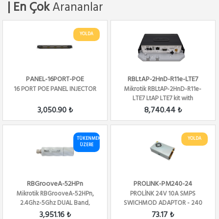
| En Çok
Arananlar
YOLDA
PANEL-16PORT-POE
RBLtAP-2HnD-R11e-LTE7
16 PORT POE PANEL INJECTOR
Mikrotik RBLtAP-2HnD-R11e-
LTE7 LtAP LTE7 kit with
RouterOS L4 license
3,050.90 ₺
8,740.44 ₺
TÜKENMEK
YOLDA
ÜZERE
RBGrooveA-52HPn
PROLINK-PM240-24
Mikrotik RBGrooveA-52HPn,
PROLİNK 24V 10A SMPS
2.4Ghz-5Ghz DUAL Band,
SWICHMOD ADAPTOR - 240
802.11a/b/g/n, PT...
WATT
3,951.16 ₺
73.17 ₺