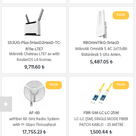
YOLDA
S53UG-Plus-5HaxD2HaxD-TC-
RBOmniTikG-5HacD
R11e-LTE7
Mikrotik Omnitik 5 AC 2x7.5dBi
Mikrotik Chateau LTE7 ax with
Bütünleşik 5 Ghz Anten,
RouterOS L4 license,
802.11an/a...
5,487.05 ₺
International v...
9,711.60 ₺
YOLDA
YOLDA
AF-60
FBR-SM-LC-LC-25M
airFiber 60 GHz Radio System
LC-LC (SM) SINGLE MODE FIBER
with 1+ Gbps Throughput
PATCH KABLO - 25 METRE
17,755.23 ₺
1,500.44 ₺