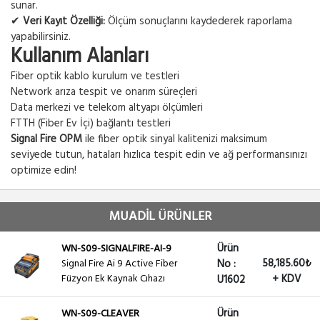
sunar.
✔
Veri Kayıt Özelliği:
Ölçüm sonuçlarını kaydederek raporlama
yapabilirsiniz.
Kullanım Alanları
Fiber optik kablo kurulum ve testleri
Network arıza tespit ve onarım süreçleri
Data merkezi ve telekom altyapı ölçümleri
FTTH (Fiber Ev İçi) bağlantı testleri
Signal Fire OPM
ile fiber optik sinyal kalitenizi maksimum
seviyede tutun, hataları hızlıca tespit edin ve ağ performansınızı
optimize edin!
MUADİL ÜRÜNLER
Ürün
WN-S09-SIGNALFIRE-AI-9
58,185.60₺
Signal Fire Ai 9 Active Fiber
No :
Füzyon Ek Kaynak Cıhazı
+ KDV
U1602
Ürün
WN-S09-CLEAVER