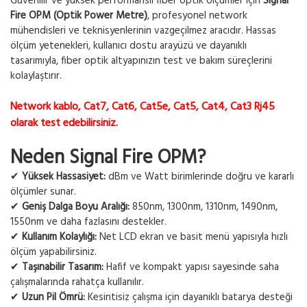
Güvenilir ve yüksek performanslı fiber optik ölçümler için
Signal
Fire OPM (Optik Power Metre)
, profesyonel network
mühendisleri ve teknisyenlerinin vazgeçilmez aracıdır. Hassas
ölçüm yetenekleri, kullanıcı dostu arayüzü ve dayanıklı
tasarımıyla, fiber optik altyapınızın test ve bakım süreçlerini
kolaylaştırır.
Network kablo, Cat7, Cat6, Cat5e, Cat5, Cat4, Cat3 Rj45
olarak test edebilirsiniz.
Neden Signal Fire OPM?
✔
Yüksek Hassasiyet:
dBm ve Watt birimlerinde doğru ve kararlı
ölçümler sunar.
✔
Geniş Dalga Boyu Aralığı:
850nm, 1300nm, 1310nm, 1490nm,
1550nm ve daha fazlasını destekler.
✔
Kullanım Kolaylığı:
Net LCD ekran ve basit menü yapısıyla hızlı
ölçüm yapabilirsiniz.
✔
Taşınabilir Tasarım:
Hafif ve kompakt yapısı sayesinde saha
çalışmalarında rahatça kullanılır.
✔
Uzun Pil Ömrü:
Kesintisiz çalışma için dayanıklı batarya desteği