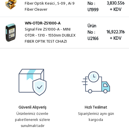
3,830.55₺
Fiber Optik Kesici , S-09 , Ai 9
No :
Fiber Cleaver
+ KDV
U1999
WN-OTDR-ZS1000-A
Ürün
Signal Fire ZS1000-A - MINI
16,922.31₺
No :
OTDR - 1310 - 1550nm DUBLEX
+ KDV
U2166
FIBER OPTIK TEST CIHAZI
Güvenli Alışveriş
Hızlı Teslimat
Ürünlerimiz özenle
Siparişleriniz aynı gün
paketlenerek sizlere
kargoda
sunulmaktadır