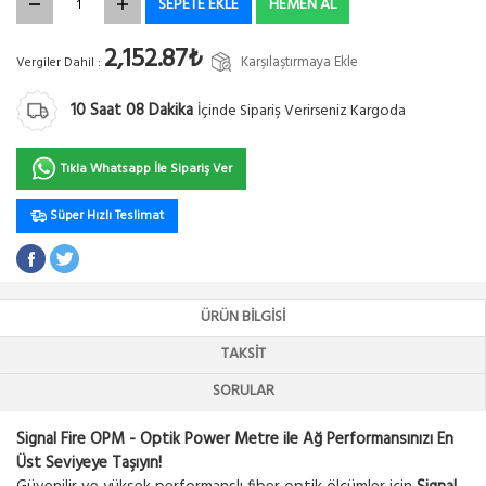
SEPETE EKLE
HEMEN AL
2,152.87₺
Karşılaştırmaya Ekle
Vergiler Dahil :
10
Saat
08
Dakika
İçinde Sipariş Verirseniz Kargoda
Tıkla Whatsapp İle Sipariş Ver
Süper Hızlı Teslimat
ÜRÜN BILGISI
TAKSIT
SORULAR
Signal Fire OPM - Optik Power Metre ile Ağ Performansınızı En
Üst Seviyeye Taşıyın!