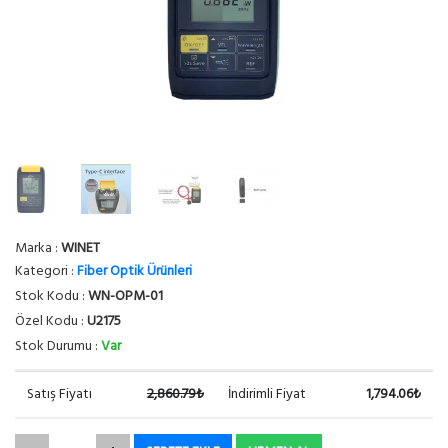
Marka :
WINET
Kategori :
Fiber Optik Ürünleri
Stok Kodu :
WN-OPM-01
Özel Kodu :
U2175
Stok Durumu :
Var
Satış Fiyatı
2,860.79₺
İndirimli Fiyat
1,794.06₺