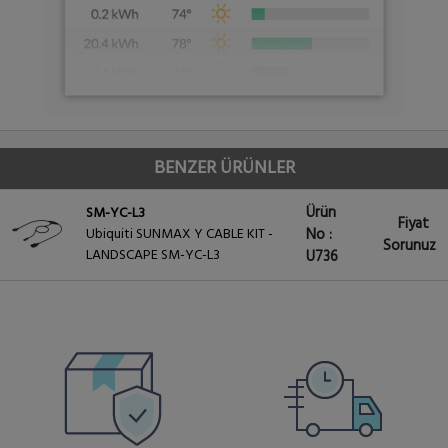
BENZER ÜRÜNLER
Ürün
SM-YC-L3
Fiyat
Ubiquiti SUNMAX Y CABLE KIT -
No :
Sorunuz
LANDSCAPE SM-YC-L3
U736