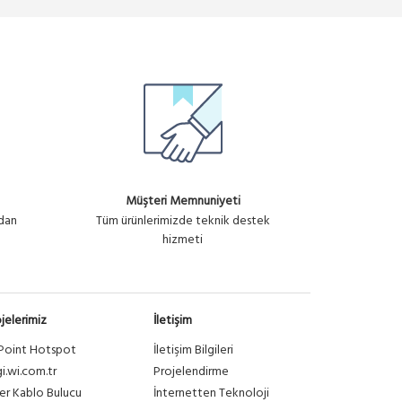
Müşteri Memnuniyeti
ndan
Tüm ürünlerimizde teknik destek
hizmeti
jelerimiz
İletişim
Point Hotspot
İletişim Bilgileri
gi.wi.com.tr
Projelendirme
er Kablo Bulucu
İnternetten Teknoloji