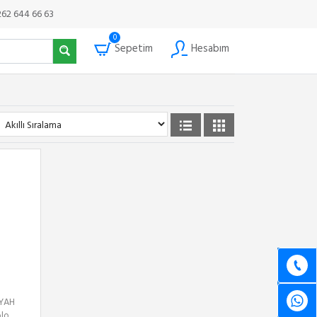
262 644 66 63
0
Sepetim
Hesabım
YAH
lo