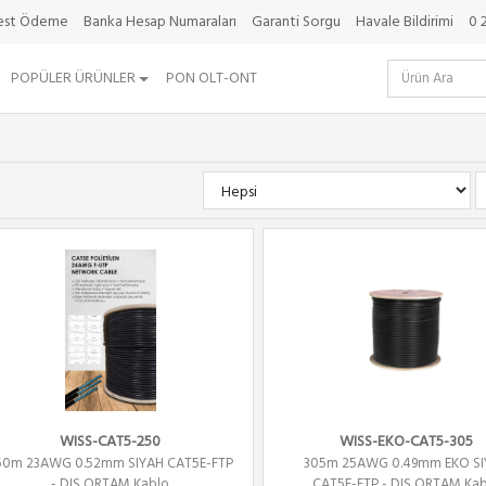
best Ödeme
Banka Hesap Numaraları
Garanti Sorgu
Havale Bildirimi
0 
POPÜLER ÜRÜNLER
PON OLT-ONT
WISS-CAT5-250
WISS-EKO-CAT5-305
50m 23AWG 0.52mm SIYAH CAT5E-FTP
305m 25AWG 0.49mm EKO SI
- DIŞ ORTAM Kablo
CAT5E-FTP - DIŞ ORTAM Kab