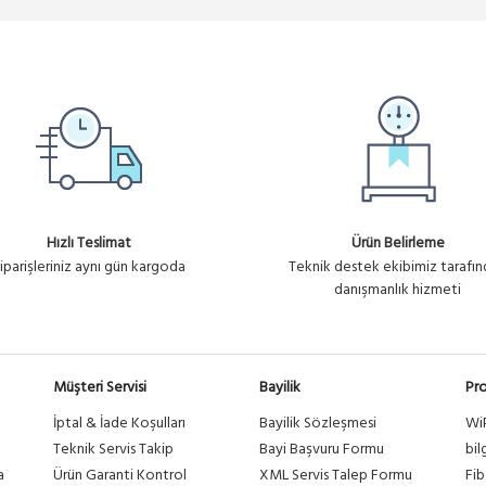
Hızlı Teslimat
Ürün Belirleme
iparişleriniz aynı gün kargoda
Teknik destek ekibimiz tarafı
danışmanlık hizmeti
Müşteri Servisi
Bayilik
Pro
İptal & İade Koşulları
Bayilik Sözleşmesi
Wi
a
Teknik Servis Takip
Bayi Başvuru Formu
bil
a
Ürün Garanti Kontrol
XML Servis Talep Formu
Fib