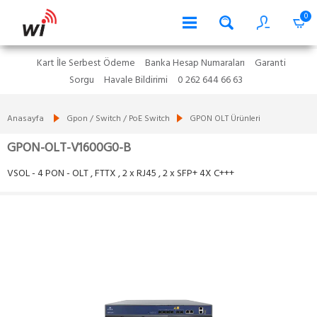
0
Kart İle Serbest Ödeme
Banka Hesap Numaraları
Garanti
Sorgu
Havale Bildirimi
0 262 644 66 63
Anasayfa
Gpon / Switch / PoE Switch
GPON OLT Ürünleri
GPON-OLT-V1600G0-B
VSOL - 4 PON - OLT , FTTX , 2 x RJ45 , 2 x SFP+ 4X C+++