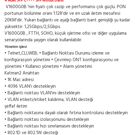
4 Adet SFP C++++ SFP Modül Dahil.
V1600G0B 'nin fiyatı çok cazip ve performansı çok güçlü. PON
portunun bölünme oranı 1:128'dir ve en uzak iletim mesafesi
20KM'dir. Yukarı bağlantı ve aşağı bağlantı bant genişliği şu kadar
yüksektir: 1,25Gbps/2,5Gbps.
V1600G0B , FTTH, SOHO, küçük işletme ofisi ve diğer uygulama
senaryolarında yaygın olarak kullanılabilir.
Yönetim işlevi
• Telnet,CLI,WEB; • Bağlantı Noktası Durumu izleme ve
konfigürasyon yönetimi • Çevrimiçi ONT konfigürasyonu ve
yönetimi • Kullanıcı yönetimi • Alarm yönetimi
Katman2 Anahtarı
• 1K Mac adresi
• 4096 VLAN'ı destekleyin
• Bağlantı noktası VLAN'ını destekleyin
• VLAN etiketi/etiket kaldırma, VLAN desteği
şeffaf iletim
• Bağlantı noktasına dayalı olarak fırtına kontrolünü destekleyin
• Bağlantı noktası izolasyonunu destekleyin
• Bağlantı noktası hızı sınırlamasını destekleyin
• 802.1D ve 802.1W desteği