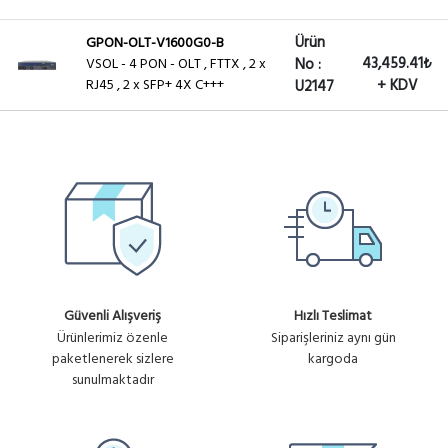
Ürün
GPON-OLT-V1600G0-B
43,459.41₺
VSOL - 4 PON - OLT , FTTX , 2 x
No :
RJ45 , 2 x SFP+ 4X C+++
+ KDV
U2147
HW-MA5800-X7
Ürün
Huawei MA5800X7 OLT GPON
75,264.90₺
No :
2x MPLB UPLINK 10G, 2X PILA
+ KDV
U2145
10G UPLINK
HW-MA5800-X2
Ürün
Huawei MA5800X2 OLT GPON
118,967.10₺
No :
1x MPSC UPLINK 10G, 1X PISC
+ KDV
U2146
AC
Güvenli Alışveriş
Hızlı Teslimat
Ürünlerimiz özenle
Siparişleriniz aynı gün
paketlenerek sizlere
kargoda
sunulmaktadır