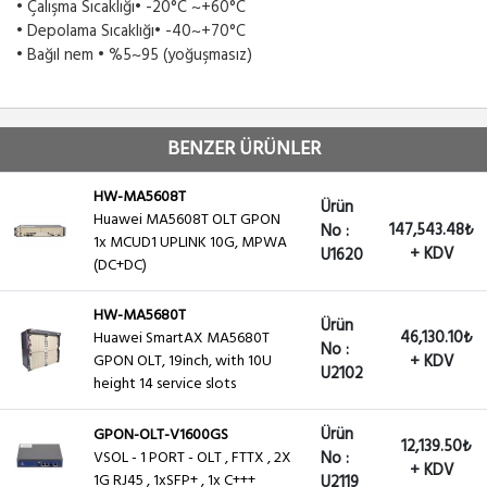
• Çalışma Sıcaklığı• -20°C ~+60°C
• Depolama Sıcaklığı• -40~+70°C
• Bağıl nem • %5~95 (yoğuşmasız)
BENZER ÜRÜNLER
HW-MA5608T
Ürün
Huawei MA5608T OLT GPON
147,543.48₺
No :
1x MCUD1 UPLINK 10G, MPWA
+ KDV
U1620
(DC+DC)
HW-MA5680T
Ürün
46,130.10₺
Huawei SmartAX MA5680T
No :
GPON OLT, 19inch, with 10U
+ KDV
U2102
height 14 service slots
Ürün
GPON-OLT-V1600GS
12,139.50₺
VSOL - 1 PORT - OLT , FTTX , 2X
No :
+ KDV
1G RJ45 , 1xSFP+ , 1x C+++
U2119