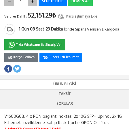
SEPETE EKLE
HEMEN AL
52,151.29₺
Karşılaştırmaya Ekle
Vergiler Dahil :
1
Gün
08
Saat
23
Dakika
İçinde Sipariş Verirseniz Kargoda
Tıkla Whatsapp İle Sipariş Ver
Kargo Bedava
Süper Hızlı Teslimat
ÜRÜN BILGISI
TAKSIT
SORULAR
V1600G0B, 4 x PON bağlantı noktası 2x 10G SFP+ Uplink , 2x 1G
Ethernet özelliklerine sahip Rack tipi bir GPON OLT'tur.