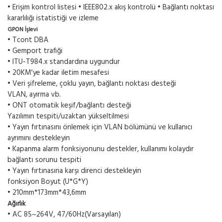
• Erişim kontrol listesi • IEEE802.x akış kontrolü • Bağlantı noktası
kararlılığı istatistiği ve izleme
GPON İşlevi
• Tcont DBA
• Gemport trafiği
• ITU-T984.x standardına uygundur
• 20KM'ye kadar iletim mesafesi
• Veri şifreleme, çoklu yayın, bağlantı noktası desteği
VLAN, ayırma vb.
• ONT otomatik keşif/bağlantı desteği
Yazılımın tespiti/uzaktan yükseltilmesi
• Yayın fırtınasını önlemek için VLAN bölümünü ve kullanıcı
ayrımını destekleyin
• Kapanma alarm fonksiyonunu destekler, kullanımı kolaydır
bağlantı sorunu tespiti
• Yayın fırtınasına karşı direnci destekleyin
fonksiyon Boyut (U*G*Y)
• 210mm*173mm*43,6mm
Ağırlık
• AC 85~264V, 47/60Hz(Varsayılan)