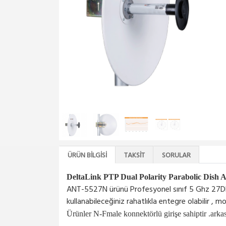
ÜRÜN BILGISI
TAKSIT
SORULAR
DeltaLink PTP Dual Polarity Parabolic Dish 
ANT-5527N ürünü Profesyonel sınıf 5 Ghz 27Dbi 
kullanabileceğiniz rahatlıkla entegre olabilir , m
Ürünler N-Fmale konnektörlü girişe sahiptir .arka