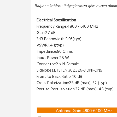
Bağlantı kablosu ihtiyaçlarınıza göre ayrıca alın
Electrical Spesification
Frequency Range:4800 - 6100 MHz
Gain:27 dBi
3dB Beamwidth:5.0°(typ)
VSWR:1.4:1(typ)
Impedance:50 Ohms
Input Power:25 W
Connector:2 x N-Female
Sidelobes:ETSI EN 302.326-3 DN1-DN5
Front to Back Ratio:40 dB
Cross Polarization:25 dB (max), 32 (typ)
Port to Port Isolation:32 dB (max), 45 (typ)