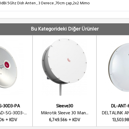
Bi 5Ghz Dish Anten , 3 Derece ,70cm çap,2x2 Mimo
şi Dönüştürücü Kablo
Bu Kategorideki Diğer Ürünler
MO 120 Derece Sektör Anten
IMO 120 Derece Sektör Anten
sh Anten LW Serisi
-30D3-PA
Sleeve30
DL-ANT-
D-5G-30D3-...
Mikrotik Sleeve 30 Man...
DELTALINK AN
20₺ + KDV
6,749.56₺ + KDV
13,503.9
ITY HIGH PERFORMANCE - DISH - 4.8-6.1 GHZ -29 dBi