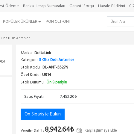
best Ödeme
Banka Hesap Numaraları
Garanti Sorgu
Havale Bildirimi
0 
POPÜLER ÜRÜNLER
PON OLT-ONT
 Ghz Dish Antenler
Marka :
DeltaLink
Kategori :
5 Ghz Dish Antenler
DISH
Stok Kodu :
DL-ANT-5527N
Özel Kodu :
U914
Stok Durumu :
Ön Siparişle
Satış Fiyatı
7,452.20₺
Ön Siparişte Bulun
8,942.64₺
Karşılaştırmaya Ekle
Vergiler Dahil :