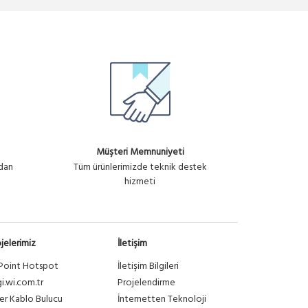
Müşteri Memnuniyeti
ndan
Tüm ürünlerimizde teknik destek
hizmeti
jelerimiz
İletişim
Point Hotspot
İletişim Bilgileri
gi.wi.com.tr
Projelendirme
er Kablo Bulucu
İnternetten Teknoloji