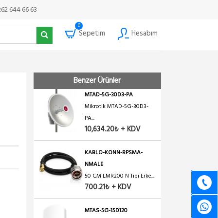
6,551.93₺ + KDV
262 644 66 63
0
Sepetim
Hesabım
RD-5G34
Ubiquiti RocketDish 5 G...
16,754.94₺ + KDV
Benzer Ürünler
MTAD-5G-30D3-PA
Mikrotik MTAD-5G-30D3-
PA...
10,634.20₺ + KDV
KABLO-KONN-RPSMA-
NMALE
50 CM LMR200 N Tipi Erke...
700.21₺ + KDV
MTAS-5G-15D120