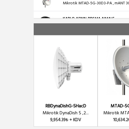
Mikrotik MTAD-5G-30D3-PA , mANT 30d
KABLO-KONN-RPSMA-NMALE
50 CM LMR200 N Tipi Erkek RP-SMA Di
MTAS-5G-15D120
Mikrotik mANT 15s 5GHz 15dBi 2X2 MI
MTAS-5G-19D120
Mikrotik mANT 19s 5GHz 19dBi 2X2 M
RD-5G30-LW
Ubiquiti RocketDish 5 Ghz - 30 dBi - Di
RBDynaDishG-5HacD
MTAD-5G
Mikrotik DynaDish 5 ,2...
Mikrotik MTA
9,954.39₺ + KDV
DL-ANT-HP5529N
10,634.
DELTALINK ANT-HP5529N - DUAL POLAR