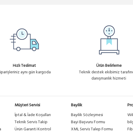
Hızlı Teslimat
Ürün Belirleme
iparişleriniz aynı gün kargoda
Teknik destek ekibimiz tarafı
danışmanlık hizmeti
Müşteri Servisi
Bayilik
Pro
İptal & İade Koşulları
Bayilik Sözleşmesi
Wi
a
Teknik Servis Takip
Bayi Başvuru Formu
bil
a
Ürün Garanti Kontrol
XML Servis Talep Formu
Fib