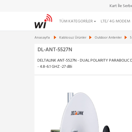
Kart İle Ser
TÜM KATEGORILER
LTE/ 4G MODEM
Anasayfa
Kablosuz Ürünler
Outdoor Antenler
5
DL-ANT-5527N
DELTALINK ANT-5527N - DUAL POLARITY PARABOLIC 
- 4.8-6.1 GHZ -27 dBi