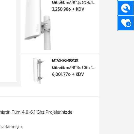
Mikrotik mANT 15s 5GHz 1...
3,250.96₺ + KDV
0
MTAS-5G-19D120
Mikrotik mANT 19s 5GHz 1...
6,001.77₺ + KDV
RD-5G30-LW
Ubiquiti RocketDish 5 G...
6,555.33₺ + KDV
ştir. Tüm 4.8-6.1 Ghz Projelerinizde
DL-ANT-HP5529N
sarlanmıştır.
DELTALINK ANT-HP5529N -...