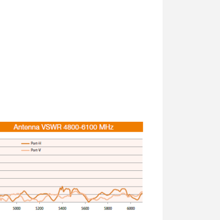
16,754.94₺ + KDV
MTAD-5G-30D3-PA
Mikrotik MTAD-5G-30D3-
PA...
10,634.20₺ + KDV
KABLO-KONN-RPSMA-
NMALE
50 CM LMR200 N Tipi Erke...
700.21₺ + KDV
MTAS-5G-15D120
Mikrotik mANT 15s 5GHz 1...
3,250.96₺ + KDV