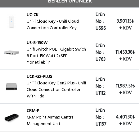
BENZER ÜRÜNLER
Ürün
UC-CK
3,901.15₺
UniFi Cloud Key - Unifi Cloud
No :
Connection Controller Key
+ KDV
U696
US-8-150W
Ürün
Unifi Switch POE+ Gigabit Swich
11,453.38₺
No :
8 Port 150Watt 2xSFP -
+ KDV
U763
Yönetilebilir
UCK-G2-PLUS
Ürün
UniFi Cloud Key Gen2 Plus - Unifi
11,987.51₺
No :
Cloud Connection Controller
+ KDV
U1112
With Hdd
Ürün
CRM-P
4,401.30₺
CRM Point Aırmax Central
No :
Management Unit
+ KDV
U1167