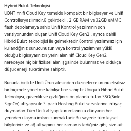
Hybrid Bulut Teknolojisi
UBNT Ynifi Cloud Key temelde kompakt bir bilgisayar ve Unifi
Controlleryazılımıdır.8 çekirdekli , 2 GB RAM ve 32GB eMMC
flash depolamaya sahip Unifi Kontrol yazılımının son
verisiyonundan oluşan Unifi Cloud Key Gen2 , ayrıca dahili
Hibrid Bulut teknolojisi ile gelmektedir.Kontrol yazılımınız için
kullandığınız sunucunuzun veya kontrol yazılımının yüklü
olduğu bilgisayarınızın yerini alan nifi Cloud Key Gen2
neredeyse hiç bir fiziksel alan işgalinde bulunmaz ve oldukça
düşük enerji tüketimine sahiptir.
Bununla birlikte Unifi Ürün ailesinden düzinelerce ürünü eksiksiz
bir biçimde yönetme kabiliyetine sahiptir.Ubiquiti Hibrid Bulut
teknolojisi, güvenlik ve gizliliğinizi ön planda tutan SSO(Sinle
Sign­On) altyapısı ile 3. parti Hosting Bulut servislerine ihtiyaç
duymadan Tüm Unifi altyapı kurumlarınıza dünyanın her
yerinden ulaşma imkanı sunmaktadır.Bu sayede tüm kişisel
bilgileriniz ve ağ altyapınız her zaman istediğiniz gibi, size ait