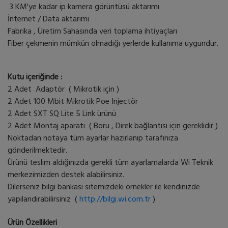
3 KM'ye kadar ip kamera görüntüsü aktarımı
İnternet / Data aktarımı
Fabrika , Üretim Sahasında veri toplama ihtiyaçları
Fiber çekmenin mümkün olmadığı yerlerde kullanıma uygundur.
Kutu içeriğinde :
2 Adet Adaptör ( Mikrotik için )
2 Adet 100 Mbit Mikrotik Poe Injectör
2 Adet SXT SQ Lite 5 Link ürünü
2 Adet Montaj aparatı ( Boru , Direk bağlantısı için gereklidir )
Noktadan notaya tüm ayarlar hazırlanıp tarafınıza
gönderilmektedir.
Ürünü teslim aldığınızda gerekli tüm ayarlamalarda Wi Teknik
merkezimizden destek alabilirsiniz.
Dilerseniz bilgi bankası sitemizdeki örnekler ile kendinizde
yapılandırabilirsiniz (
http://bilgi.wi.com.tr
)
Ürün Özellikleri