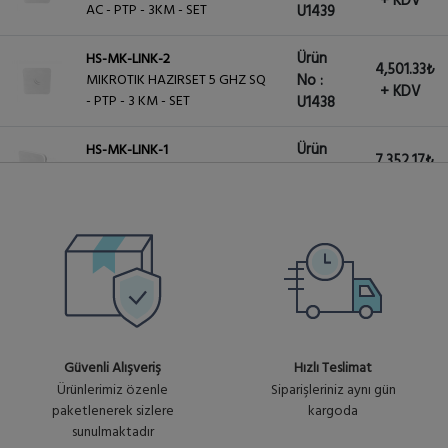
+ KDV
AC - PTP - 3KM - SET
U1439
Ürün
HS-MK-LINK-2
4,501.33₺
MIKROTIK HAZIRSET 5 GHZ SQ
No :
+ KDV
- PTP - 3 KM - SET
U1438
Ürün
HS-MK-LINK-1
7,352.17₺
MIKROTIK HAZIRSET 60 GHZ
No :
+ KDV
LINK - 200METRE - SET
U1437
HS-MK-LINK-5
Ürün
MIKROTIK HAZIRSET 5 GHZ AC
17,005.01₺
No :
2.4/5GHZ PTP 10KM
+ KDV
U1441
PROFESYONEL SET
Güvenli Alışveriş
Hızlı Teslimat
Ürünlerimiz özenle
Siparişleriniz aynı gün
paketlenerek sizlere
kargoda
sunulmaktadır