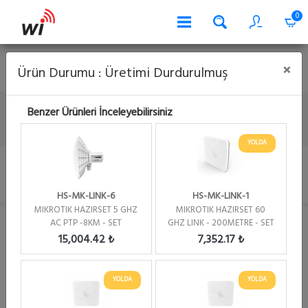
0
Kart İle Serbest Ödeme
Banka Hesap Numaraları
Garanti
×
Ürün Durumu : Üretimi Durdurulmuş
Sorgu
Havale Bildirimi
0 262 644 66 63
Benzer Ürünleri İnceleyebilirsiniz
Anasayfa
Hazir Set (Bundle) Ürünler
Kablosuz Aktarımlar
Mikrotik Serisi Ürünler
YOLDA
HS-MK-LINK-2
MIKROTIK HAZIRSET 5 GHZ SQ - PTP - 3 KM - SET
HS-MK-LINK-6
HS-MK-LINK-1
MIKROTIK HAZIRSET 5 GHZ
MIKROTIK HAZIRSET 60
AC PTP -8KM - SET
GHZ LINK - 200METRE - SET
15,004.42 ₺
7,352.17 ₺
YOLDA
YOLDA