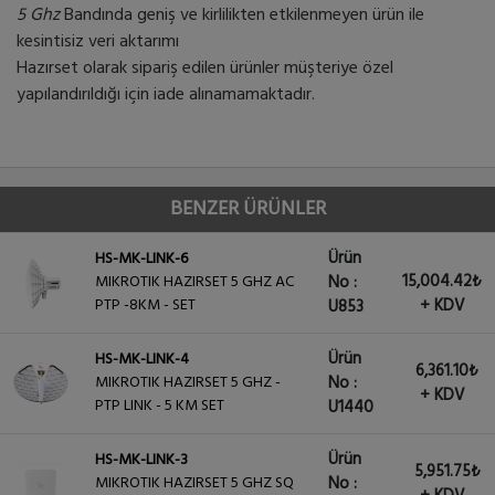
5 Ghz
Bandında geniş ve kirlilikten etkilenmeyen ürün ile
kesintisiz veri aktarımı
Hazırset olarak sipariş edilen ürünler müşteriye özel
yapılandırıldığı için iade alınamamaktadır.
BENZER ÜRÜNLER
Ürün
HS-MK-LINK-6
15,004.42₺
MIKROTIK HAZIRSET 5 GHZ AC
No :
PTP -8KM - SET
+ KDV
U853
Ürün
HS-MK-LINK-4
6,361.10₺
MIKROTIK HAZIRSET 5 GHZ -
No :
+ KDV
PTP LINK - 5 KM SET
U1440
Ürün
HS-MK-LINK-3
5,951.75₺
MIKROTIK HAZIRSET 5 GHZ SQ
No :