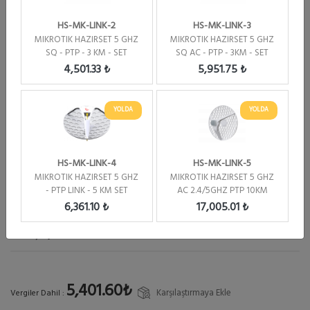
HS-MK-LINK-2
HS-MK-LINK-3
MIKROTIK HAZIRSET 5 GHZ
MIKROTIK HAZIRSET 5 GHZ
SQ - PTP - 3 KM - SET
SQ AC - PTP - 3KM - SET
4,501.33 ₺
5,951.75 ₺
YOLDA
YOLDA
Marka :
Mikrotik
Kategori :
Mikrotik Serisi Ürünler
HS-MK-LINK-4
HS-MK-LINK-5
Stok Kodu :
HS-MK-LINK-2
MIKROTIK HAZIRSET 5 GHZ
MIKROTIK HAZIRSET 5 GHZ
Özel Kodu :
U1438
- PTP LINK - 5 KM SET
AC 2.4/5GHZ PTP 10KM
Stok Durumu :
Üretimi Durdurulmuş
PROFESYONEL SET
6,361.10 ₺
17,005.01 ₺
Satış Fiyatı
4,501.33₺
5,401.60₺
Karşılaştırmaya Ekle
Vergiler Dahil :