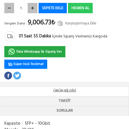
SEPETE EKLE
HEMEN AL
9,006.73₺
Karşılaştırmaya Ekle
Vergiler Dahil :
01
Saat
55
Dakika
İçinde Sipariş Verirseniz Kargoda
Tıkla Whatsapp İle Sipariş Ver
Süper Hızlı Teslimat
ÜRÜN BILGISI
TAKSIT
SORULAR
Kapasite : SFP+ - 10Gbit