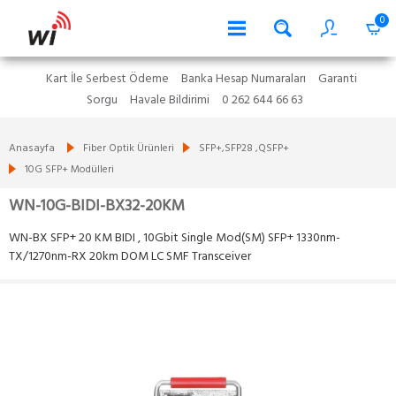
0
Kart İle Serbest Ödeme
Banka Hesap Numaraları
Garanti
Sorgu
Havale Bildirimi
0 262 644 66 63
Anasayfa
Fiber Optik Ürünleri
SFP+,SFP28 ,QSFP+
10G SFP+ Modülleri
WN-10G-BIDI-BX32-20KM
WN-BX SFP+ 20 KM BIDI , 10Gbit Single Mod(SM) SFP+ 1330nm-
TX/1270nm-RX 20km DOM LC SMF Transceiver