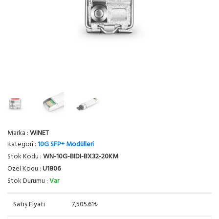
Marka :
WINET
Kategori :
10G SFP+ Modülleri
Stok Kodu :
WN-10G-BIDI-BX32-20KM
Özel Kodu :
U1806
Stok Durumu :
Var
Satış Fiyatı
7,505.61₺