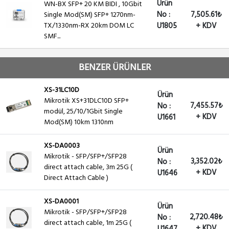
Ürün
WN-BX SFP+ 20 KM BIDI , 10Gbit
No :
7,505.61₺
Single Mod(SM) SFP+ 1270nm-
TX/1330nm-RX 20km DOM LC
U1805
+ KDV
SMF...
BENZER ÜRÜNLER
XS-31LC10D
Ürün
Mikrotik XS+31DLC10D SFP+
7,455.57₺
No :
modül, 25/10/1Gbit Single
+ KDV
U1661
Mod(SM) 10km 1310nm
XS-DA0003
Ürün
Mikrotik - SFP/SFP+/SFP28
3,352.02₺
No :
direct attach cable, 3m 25G (
+ KDV
U1646
Direct Attach Cable )
XS-DA0001
Ürün
Mikrotik - SFP/SFP+/SFP28
2,720.48₺
No :
direct attach cable, 1m 25G (
+ KDV