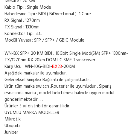
Mesafe : 20 KM
Kablo Tipi : Single Mode
Haberleşme Tipi : BIDI ( BiDirectional ) 1 Core
RX Signal : 1270nm
TX Signal : 1330nm
Konnektör Tipi :LC
Modül Yuvası : SFP / SFP+ / GBIC Module
WN-BX SFP+ 20 KM BIDI , 10Gbit Single Mod(SM) SFP+ 1330nm-
TX/1270nm-RX 20km DOM LC SMF Transceiver
Karşı Ucu : WN-10G-BIDI-
BX23
-20KM
Aşağıdaki markalar ile uyumludur.
Geleneksel Simplex Bağlantı ile çalışmaktadır .
Ürün tüm marka switch ,Routerlar ile uyumludur , Sipariş
esnasında marka , model belirtilmesi halinde uygun modül
gönderilmektedir. . .
Ürünler 3 yıl distribitör garantilidir.
UYUMLU MARKA MODELLER
Mikrotik
Ubiquiti
Juniper