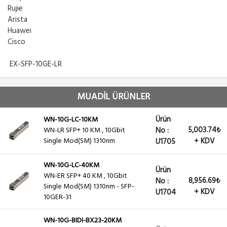
Rujie
Arista
Huawei
Cisco
EX-SFP-10GE-LR
MUADİL ÜRÜNLER
Ürün
WN-10G-LC-10KM
5,003.74₺
WN-LR SFP+ 10 KM , 10Gbit
No :
Single Mod(SM) 1310nm
+ KDV
U1705
WN-10G-LC-40KM
Ürün
WN-ER SFP+ 40 KM , 10Gbit
8,956.69₺
No :
Single Mod(SM) 1310nm - SFP-
+ KDV
U1704
10GER-31
WN-10G-BIDI-BX23-20KM