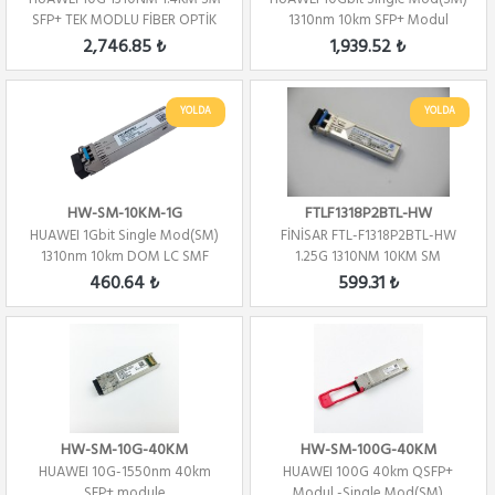
SFP+ TEK MODLU FİBER OPTİK
1310nm 10km SFP+ Modul
MODÜL
2,746.85 ₺
1,939.52 ₺
YOLDA
YOLDA
HW-SM-10KM-1G
FTLF1318P2BTL-HW
HUAWEI 1Gbit Single Mod(SM)
FİNİSAR FTL-F1318P2BTL-HW
1310nm 10km DOM LC SMF
1.25G 1310NM 10KM SM
Modul
460.64 ₺
599.31 ₺
HW-SM-10G-40KM
HW-SM-100G-40KM
HUAWEI 10G-1550nm 40km
HUAWEI 100G 40km QSFP+
SFP+ module
Modul -Single Mod(SM)