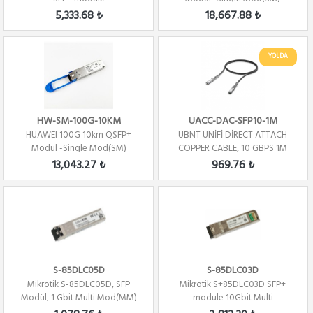
5,333.68 ₺
18,667.88 ₺
YOLDA
HW-SM-100G-10KM
UACC-DAC-SFP10-1M
HUAWEI 100G 10km QSFP+
UBNT UNİFİ DİRECT ATTACH
Modul -Single Mod(SM)
COPPER CABLE, 10 GBPS 1M
13,043.27 ₺
969.76 ₺
S-85DLC05D
S-85DLC03D
Mikrotik S-85DLC05D, SFP
Mikrotik S+85DLC03D SFP+
Modül, 1 Gbit Multi Mod(MM)
module 10Gbit Multi
1.25G MM 550...
Mode(MM) 300m 850nm