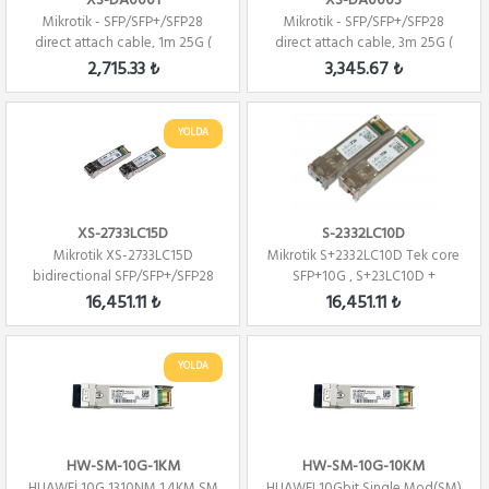
XS-DA0001
XS-DA0003
Mikrotik - SFP/SFP+/SFP28
Mikrotik - SFP/SFP+/SFP28
direct attach cable, 1m 25G (
direct attach cable, 3m 25G (
Direct At...
Direct At...
2,715.33 ₺
3,345.67 ₺
YOLDA
XS-2733LC15D
S-2332LC10D
Mikrotik XS-2733LC15D
Mikrotik S+2332LC10D Tek core
bidirectional SFP/SFP+/SFP28
SFP+10G , S+23LC10D +
modules 1/10/25...
S+32LC10D ( TX...
16,451.11 ₺
16,451.11 ₺
YOLDA
HW-SM-10G-1KM
HW-SM-10G-10KM
HUAWEİ 10G 1310NM 1.4KM SM
HUAWEI 10Gbit Single Mod(SM)