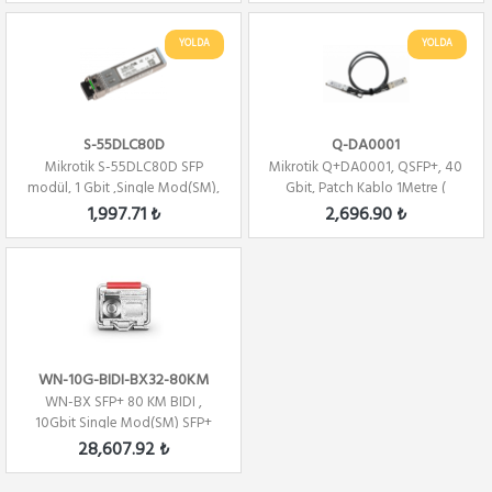
YOLDA
YOLDA
S-55DLC80D
Q-DA0001
Mikrotik S-55DLC80D SFP
Mikrotik Q+DA0001, QSFP+, 40
modül, 1 Gbit ,Single Mod(SM),
Gbit, Patch Kablo 1Metre (
1.25G,80KM ...
Direct Att...
1,997.71 ₺
2,696.90 ₺
WN-10G-BIDI-BX32-80KM
WN-BX SFP+ 80 KM BIDI ,
10Gbit Single Mod(SM) SFP+
1330nm- TX/1270...
28,607.92 ₺