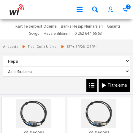
0
Kart İle Serbest Ödeme
Banka Hesap Numaraları
Garanti
Sorgu
Havale Bildirimi
0 262 644 66 63
Anasayfa
Fiber Optik Ürünleri
SFP+,SFP28 ,QSFP+
Filtreleme