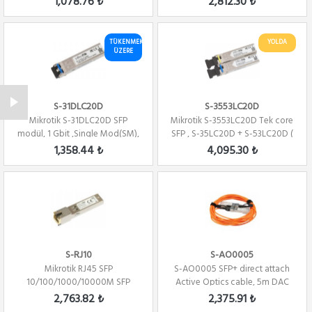
1,078.76 ₺
2,812.30 ₺
TÜKENMEK
YOLDA
ÜZERE
S-31DLC20D
S-3553LC20D
Mikrotik S-31DLC20D SFP
Mikrotik S-3553LC20D Tek core
modül, 1 Gbit ,Single Mod(SM),
SFP , S-35LC20D + S-53LC20D (
1.25G,20km ...
TX/RX ...
1,358.44 ₺
4,095.30 ₺
S-RJ10
S-AO0005
Mikrotik RJ45 SFP
S-AO0005 SFP+ direct attach
10/100/1000/10000M SFP
Active Optics cable, 5m DAC
Portu Bakıra Dönüştürme M...
2,763.82 ₺
2,375.91 ₺