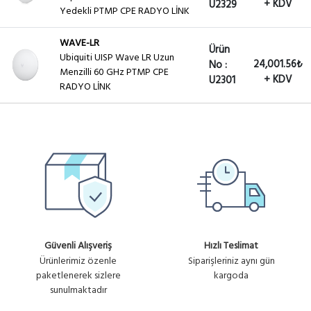
+ KDV
U2329
Yedekli PTMP CPE RADYO LİNK
WAVE-LR
Ürün
Ubiquiti UISP Wave LR Uzun
24,001.56₺
No :
Menzilli 60 GHz PTMP CPE
+ KDV
U2301
RADYO LİNK
Güvenli Alışveriş
Hızlı Teslimat
Ürünlerimiz özenle
Siparişleriniz aynı gün
paketlenerek sizlere
kargoda
sunulmaktadır