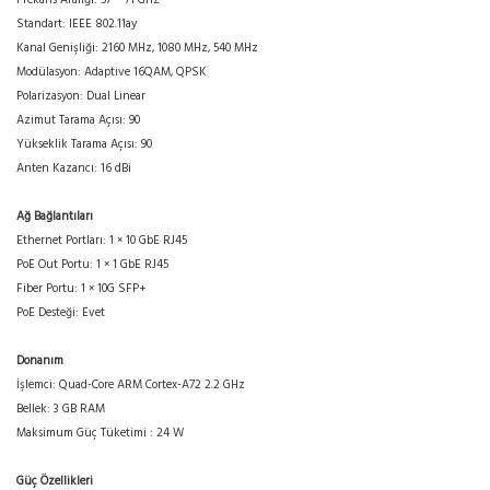
Frekans Aralığı: 57 – 71 GHz
Standart: IEEE 802.11ay
Kanal Genişliği: 2160 MHz, 1080 MHz, 540 MHz
Modülasyon: Adaptive 16QAM, QPSK
Polarizasyon: Dual Linear
Azimut Tarama Açısı: 90
Yükseklik Tarama Açısı: 90
Anten Kazancı: 16 dBi
Ağ Bağlantıları
Ethernet Portları: 1 × 10 GbE RJ45
PoE Out Portu: 1 × 1 GbE RJ45
Fiber Portu: 1 × 10G SFP+
PoE Desteği: Evet
Donanım
İşlemci: Quad-Core ARM Cortex-A72 2.2 GHz
Bellek: 3 GB RAM
Maksimum Güç Tüketimi : 24 W
Güç Özellikleri