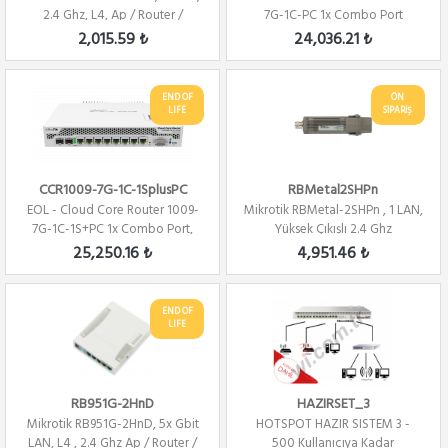
2.4 Ghz, L4, Ap / Router /
7G-1C-PC 1x Combo Port
Firewal...
,7xGbit LAN ,...
2,015.59 ₺
24,036.21 ₺
END OF
ÖN
LIFE
SİPARİŞ
CCR1009-7G-1C-1SplusPC
RBMetal2SHPn
EOL - Cloud Core Router 1009-
Mikrotik RBMetal-2SHPn , 1 LAN,
7G-1C-1S+PC 1x Combo Port,
Yüksek Çıkışlı 2.4 Ghz
7xGbit LAN...
802.11b/g/...
25,250.16 ₺
4,951.46 ₺
END OF
LIFE
RB951G-2HnD
HAZIRSET_3
Mikrotik RB951G-2HnD, 5x Gbit
HOTSPOT HAZIR SISTEM 3 -
LAN, L4 , 2.4 Ghz Ap / Router /
500 Kullanıcıya Kadar