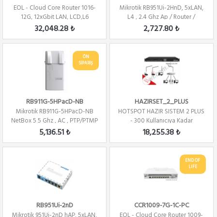
EOL - Cloud Core Router 1016-
Mikrotik RB951Ui-2HnD, 5xLAN,
12G, 12xGbit LAN, LCD,L6
L4 , 2.4 Ghz Ap / Router /
Firewall /...
Firewall ...
32,048.28 ₺
2,727.80 ₺
ÖN
SİPARİŞ
RB911G-5HPacD-NB
HAZIRSET_2_PLUS
Mikrotik RB911G-5HPacD-NB
HOTSPOT HAZIR SISTEM 2 PLUS
NetBox 5 5 Ghz , AC , PTP/PTMP
- 300 Kullanıcıya Kadar
,L4
5,136.51 ₺
18,255.38 ₺
END OF
LIFE
RB951Ui-2nD
CCR1009-7G-1C-PC
Mikrotik 951Ui-2nD hAP, 5xLAN,
EOL - Cloud Core Router 1009-