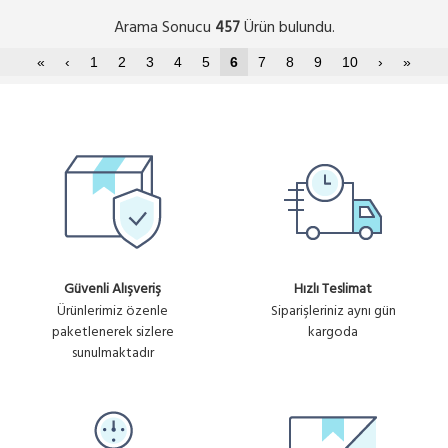
Arama Sonucu
Ürün bulundu.
457
«
‹
1
2
3
4
5
6
7
8
9
10
›
»
Güvenli Alışveriş
Hızlı Teslimat
Ürünlerimiz özenle
Siparişleriniz aynı gün
paketlenerek sizlere
kargoda
sunulmaktadır