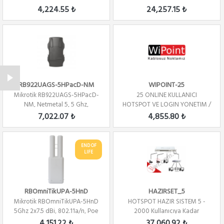
Fire...
4,224.55 ₺
24,257.15 ₺
RB922UAGS-5HPacD-NM
WIPOINT-25
Mikrotik RB922UAGS-5HPacD-
25 ONLINE KULLANICI
NM, Netmetal 5, 5 Ghz,
HOTSPOT VE LOGIN YONETIM /
802.11ac, 2x2 Mim...
YILLIK
7,022.07 ₺
4,855.80 ₺
END OF
LIFE
RBOmniTikUPA-5HnD
HAZIRSET_5
Mikrotik RBOmniTikUPA-5HnD
HOTSPOT HAZIR SISTEM 5 -
5Ghz 2x7.5 dBi, 802.11a/n, Poe
2000 Kullanıcıya Kadar
Out, PT...
4,151.22 ₺
37,060.92 ₺