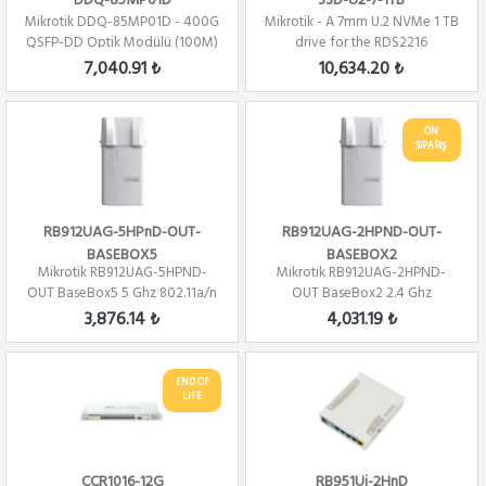
DDQ-85MP01D
SSD-U2-7-1TB
Mikrotik DDQ-85MP01D - 400G
Mikrotik - A 7mm U.2 NVMe 1 TB
QSFP-DD Optik Modülü (100M)
drive for the RDS2216
7,040.91 ₺
10,634.20 ₺
ÖN
SİPARİŞ
RB912UAG-5HPnD-OUT-
RB912UAG-2HPND-OUT-
BASEBOX5
BASEBOX2
Mikrotik RB912UAG-5HPND-
Mikrotik RB912UAG-2HPND-
OUT BaseBox5 5 Ghz 802.11a/n
OUT BaseBox2 2.4 Ghz
2x2 Mimo PTP/...
802.11a/n 2x2 Mimo PT...
3,876.14 ₺
4,031.19 ₺
END OF
LIFE
CCR1016-12G
RB951Ui-2HnD