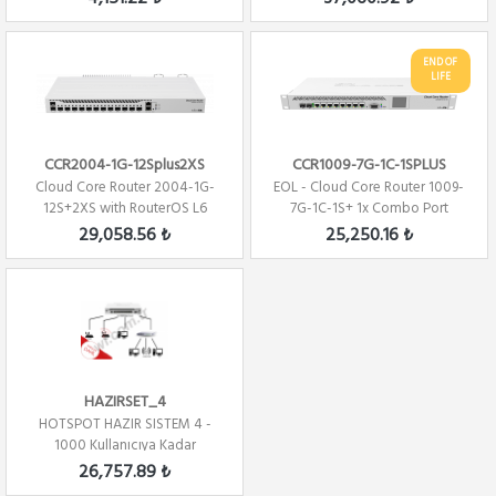
END OF
LIFE
CCR2004-1G-12Splus2XS
CCR1009-7G-1C-1SPLUS
Cloud Core Router 2004-1G-
EOL - Cloud Core Router 1009-
12S+2XS with RouterOS L6
7G-1C-1S+ 1x Combo Port
license Firew...
,7xGbit LAN ,...
29,058.56 ₺
25,250.16 ₺
HAZIRSET_4
HOTSPOT HAZIR SISTEM 4 -
1000 Kullanıcıya Kadar
26,757.89 ₺