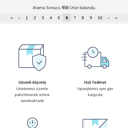
Arama Sonucu
Ürün bulundu.
456
«
‹
1
2
3
4
5
6
7
8
9
10
›
»
Güvenli Alışveriş
Hızlı Teslimat
Ürünlerimiz özenle
Siparişleriniz aynı gün
paketlenerek sizlere
kargoda
sunulmaktadır