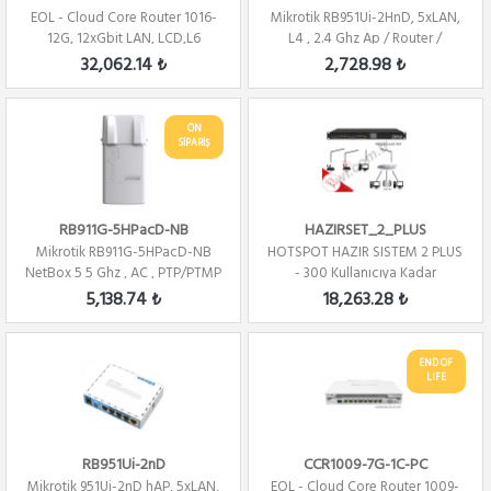
EOL - Cloud Core Router 1016-
Mikrotik RB951Ui-2HnD, 5xLAN,
12G, 12xGbit LAN, LCD,L6
L4 , 2.4 Ghz Ap / Router /
Firewall /...
Firewall ...
32,062.14 ₺
2,728.98 ₺
ÖN
SİPARİŞ
RB911G-5HPacD-NB
HAZIRSET_2_PLUS
Mikrotik RB911G-5HPacD-NB
HOTSPOT HAZIR SISTEM 2 PLUS
NetBox 5 5 Ghz , AC , PTP/PTMP
- 300 Kullanıcıya Kadar
,L4
5,138.74 ₺
18,263.28 ₺
END OF
LIFE
RB951Ui-2nD
CCR1009-7G-1C-PC
Mikrotik 951Ui-2nD hAP, 5xLAN,
EOL - Cloud Core Router 1009-