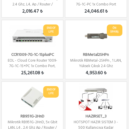
2.4 Ghz, L4, Ap / Router /
7G-1C-PC 1x Combo Port
Firewal...
,7xGbit LAN ,...
2,016.47 ₺
24,046.61 ₺
END OF
ÖN
LIFE
SİPARİŞ
CCR1009-7G-1C-1SplusPC
RBMetal2SHPn
EOL - Cloud Core Router 1009-
Mikrotik RBMetal-2SHPn , 1 LAN,
7G-1C-1S+PC 1x Combo Port,
Yüksek Çıkışlı 2.4 Ghz
7xGbit LAN...
802.11b/g/...
25,261.08 ₺
4,953.60 ₺
END OF
LIFE
RB951G-2HnD
HAZIRSET_3
Mikrotik RB951G-2HnD, 5x Gbit
HOTSPOT HAZIR SISTEM 3 -
LAN, L4 , 2.4 Ghz Ap / Router /
500 Kullanıcıya Kadar