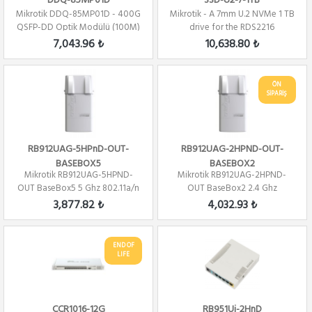
DDQ-85MP01D
SSD-U2-7-1TB
Mikrotik DDQ-85MP01D - 400G
Mikrotik - A 7mm U.2 NVMe 1 TB
QSFP-DD Optik Modülü (100M)
drive for the RDS2216
7,043.96 ₺
10,638.80 ₺
ÖN
SİPARİŞ
RB912UAG-5HPnD-OUT-
RB912UAG-2HPND-OUT-
BASEBOX5
BASEBOX2
Mikrotik RB912UAG-5HPND-
Mikrotik RB912UAG-2HPND-
OUT BaseBox5 5 Ghz 802.11a/n
OUT BaseBox2 2.4 Ghz
2x2 Mimo PTP/...
802.11a/n 2x2 Mimo PT...
3,877.82 ₺
4,032.93 ₺
END OF
LIFE
CCR1016-12G
RB951Ui-2HnD