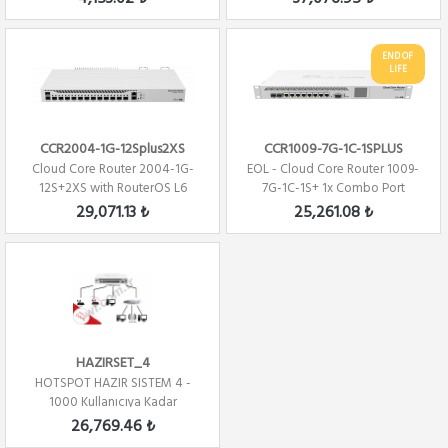
END OF
LIFE
CCR2004-1G-12Splus2XS
CCR1009-7G-1C-1SPLUS
Cloud Core Router 2004-1G-
EOL - Cloud Core Router 1009-
12S+2XS with RouterOS L6
7G-1C-1S+ 1x Combo Port
license Firew...
,7xGbit LAN ,...
29,071.13 ₺
25,261.08 ₺
HAZIRSET_4
HOTSPOT HAZIR SISTEM 4 -
1000 Kullanıcıya Kadar
26,769.46 ₺