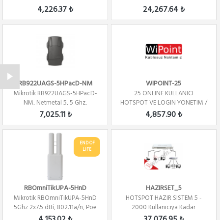
Fire...
4,226.37 ₺
24,267.64 ₺
RB922UAGS-5HPacD-NM
WIPOINT-25
Mikrotik RB922UAGS-5HPacD-
25 ONLINE KULLANICI
NM, Netmetal 5, 5 Ghz,
HOTSPOT VE LOGIN YONETIM /
802.11ac, 2x2 Mim...
YILLIK
7,025.11 ₺
4,857.90 ₺
END OF
LIFE
RBOmniTikUPA-5HnD
HAZIRSET_5
Mikrotik RBOmniTikUPA-5HnD
HOTSPOT HAZIR SISTEM 5 -
5Ghz 2x7.5 dBi, 802.11a/n, Poe
2000 Kullanıcıya Kadar
Out, PT...
4,153.02 ₺
37,076.95 ₺