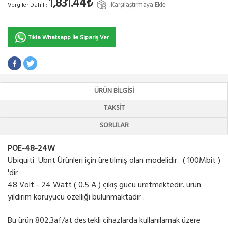
1,831.44₺
Karşılaştırmaya Ekle
Vergiler Dahil :
Tıkla Whatsapp İle Sipariş Ver
ÜRÜN BILGISI
TAKSIT
SORULAR
POE-48-24W
Ubiquiti Ubnt Ürünleri için üretilmiş olan modelidir. ( 100Mbit )
'dir
48 Volt - 24 Watt ( 0.5 A ) çıkış gücü üretmektedir. ürün
yıldırım koruyucu özelliği bulunmaktadır .
Bu ürün 802.3af/at destekli cihazlarda kullanılamak üzere