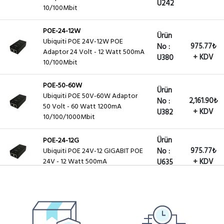
U242
10/100Mbit
POE-24-12W
Ürün
Ubiquiti POE 24V-12W POE
975.77₺
No :
Adaptor 24 Volt - 12 Watt 500mA
+ KDV
U380
10/100Mbit
POE-50-60W
Ürün
Ubiquiti POE 50V-60W Adaptor
2,161.90₺
No :
50 Volt - 60 Watt 1200mA
+ KDV
U382
10/100/1000Mbit
Ürün
POE-24-12G
975.77₺
Ubiquiti POE 24V-12 GIGABIT POE
No :
24V - 12 Watt 500mA
+ KDV
U635
Ürün
POW-24V2A
1,100.87₺
No :
Winet Adaptör 24V 2A 48Watt
+ KDV
U361