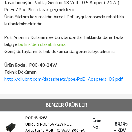
tasarlanmıştır. Voltaj Gerilimi 48 Volt , 0.5 Amper ( 24W )
Poe+ / Poe Plus olarak geçmektedir .
Ürün Yıldırım korumalıdır. birçok PoE uygulamasında rahatlıkla
kullanılabilmektedir.
PoE Anlamı / Kullanımı ve bu standartlar hakkında daha fazla
bilgiye
bu link'den ulaşabilirsiniz.
Geniş detaylarını teknik dökümanda görüntüleyebilirsiniz.
Ürün Kodu
: POE-48-24W
Teknik Dökümanı :
http://dl.ubnt.com/datasheets/poe/PoE_Adapters_DS.pdf
BENZER ÜRÜNLER
POE-15-12W
Ürün
84.14₺
Ubiquiti POE 15V-12W POE
No :
Adaptor 15 Volt - 12 Watt 800mA
+ KDV