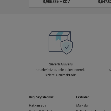
9,986.88₺ + KDV
9,647.5
Güvenli Alışveriş
Ürünlerimiz özenle paketlenerek
S
sizlere sunulmaktadır
Bilgi Sayfalarımız
Ekstralar
Hakkımızda
Markalar