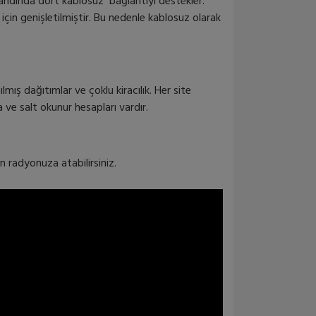
bandında dört kablosuz bağlantıyı destekler.
 için genişletilmiştir. Bu nedenle kablosuz olarak
ılmış dağıtımlar ve çoklu kiracılık. Her site
a ve salt okunur hesapları vardır.
n radyonuza atabilirsiniz.