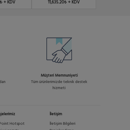
0₺ + KDV
11,635.20₺ + KDV
12,362.4
Müşteri Memnuniyeti
ndan
Tüm ürünlerimizde teknik destek
hizmeti
jelerimiz
İletişim
Point Hotspot
İletişim Bilgileri