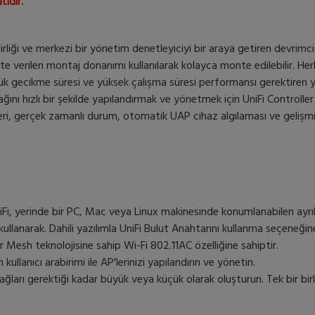
tıdır.
lirliği ve merkezi bir yönetim denetleyiciyi bir araya getiren devrimci
ikte verilen montaj donanımı kullanılarak kolayca monte edilebilir. H
düşük gecikme süresi ve yüksek çalışma süresi performansı gerektiren y
ını hızlı bir şekilde yapılandırmak ve yönetmek için UniFi Controller ya
leri, gerçek zamanlı durum, otomatik UAP cihaz algılaması ve geliş
Fi, yerinde bir PC, Mac veya Linux makinesinde konumlanabilen ayrılmış 
 kullanarak. Dahili yazılımla UniFi Bulut Anahtarını kullanma seçeneğin
 Mesh teknolojisine sahip Wi-Fi 802.11AC özelliğine sahiptir.
ullanıcı arabirimi ile AP'lerinizi yapılandırın ve yönetin.
z ağları gerektiği kadar büyük veya küçük olarak oluşturun. Tek bir bir