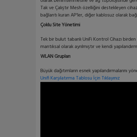
olarak benimsenmesine ve ağ topolojisinde gerçe
Tak ve Çalıştır Mesh özelliğini destekleyen cihaz
bağlantı kuran AP'ler, diğer kablosuz olarak bağl
Çoklu Site Yönetimi
Tek bir bulut tabanlı UniFi Kontrol Cihazı birden f
mantıksal olarak ayrılmıştır ve kendi yapılandırm
WLAN Grupları
Büyük dağıtımların esnek yapılandırmalarını yönet
Unifi Karşılatırma Tablosu İçin Tıklayınız