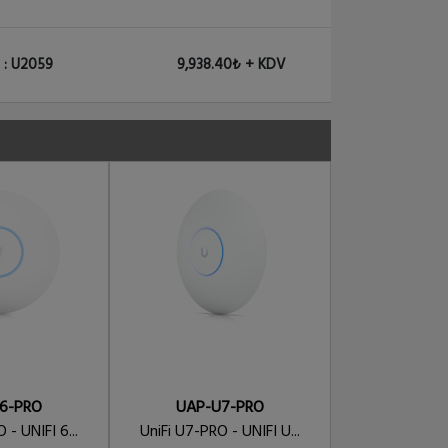
 : U2059
9,938.40₺ + KDV
6-PRO
UAP-U7-PRO
UAP-U7-
 - UNIFI 6...
UniFi U7-PRO - UNIFI U...
Unifi Outdoor