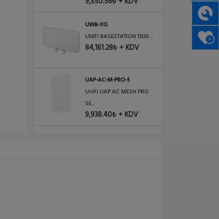
9,550.56₺ + KDV
UWB-XG
UNIFI BASESTATION 1500 ...
0
84,161.28₺ + KDV
UAP-AC-M-PRO-5
UniFi UAP AC MESH PRO
SE...
9,938.40₺ + KDV