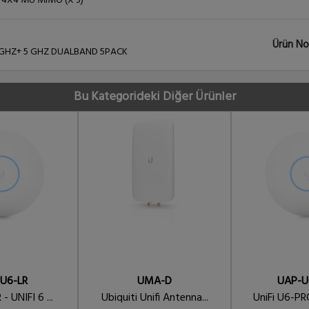
I 4X4 MU MIMO (X 3)
Ürün No
4 GHZ+ 5 GHZ DUALBAND 5PACK
Bu Kategorideki Diğer Ürünler
U6-LR
UMA-D
UAP-U
- UNIFI 6 ...
Ubiquiti Unifi Antenna...
UniFi U6-PRO