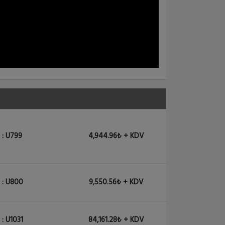
 : U799
4,944.96₺ + KDV
 : U800
9,550.56₺ + KDV
: U1031
84,161.28₺ + KDV