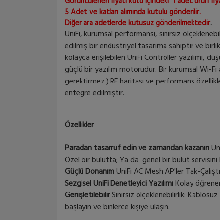
Görüntülenen fiyatı kutu içindeki
1 adet
ürün fiya
5 Adet ve katları alımında kutulu gönderilir.
Diğer ara adetlerde kutusuz gönderilmektedir
.
UniFi, kurumsal performansı, sınırsız ölçeklenebi
edilmiş bir endüstriyel tasarıma sahiptir ve birl
kolayca erişilebilen UniFi Controller yazılımı, 
güçlü bir yazılım motorudur. Bir kurumsal Wi-Fi ağ
gerektirmez.) RF haritası ve performans özellik
entegre edilmiştir.
Özellikler
Paradan tasarruf edin ve zamandan kazanın
Uni
Özel bir bulutta; Ya da genel bir bulut servisini
Güçlü Donanım
UniFi AC Mesh AP'ler Tak-Çalıştır
Sezgisel UniFi Denetleyici Yazılımı
Kolay öğrenen k
Genişletilebilir
Sınırsız ölçeklenebilirlik: Kablosu
başlayın ve binlerce kişiye ulaşın.