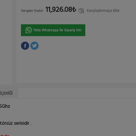
11,926.08₺
Karşılaştırmaya Ekle
Vergiler Dahil :
Tıkla Whatsapp İle Sipariş Ver
İÇERIĞI
/5Ghz
rsüz serisidir .