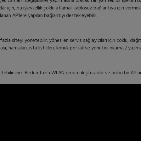
k zamanlı değişiklikler yapılmasına olanak tanıyan tek bir işletim 
lar için, bu işlevsellik çoklu atlamalı kablosuz bağlantıya izin vermek
anan AP'lere yapılan bağlantıyı destekleyebilir.
azla siteyi yönetebilir: yönetilen servis sağlayıcıları için çoklu, dağıt
ası, haritaları, istatistikleri, konuk portalı ve yönetici okuma / yazm
ebilirsiniz. Birden fazla WLAN grubu oluşturabilir ve onları bir AP'ni