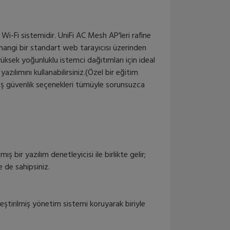
 Wi-Fi sistemidir. UniFi AC Mesh AP'leri rafine
erhangi bir standart web tarayıcısı üzerinden
üksek yoğunluklu istemci dağıtımları için ideal
zılımını kullanabilirsiniz.(Özel bir eğitim
miş güvenlik seçenekleri tümüyle sorunsuzca
bir yazılım denetleyicisi ile birlikte gelir;
e de sahipsiniz.
leştirilmiş yönetim sistemi koruyarak biriyle