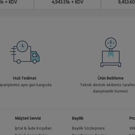
2₺ + KDV
4,943.51₺ + KDV
9,453.6
Hızlı Teslimat
Ürün Belirleme
iparişleriniz aynı gün kargoda
Teknik destek ekibimiz tarafı
danışmanlık hizmeti
Müşteri Servisi
Bayilik
Pro
İptal & İade Koşulları
Bayilik Sözleşmesi
Wi