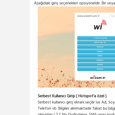
Aşağıdaki giriş seçenekleri opsiyoneldir. Bir veya 
Serbest Kullanıcı Girişi ( Hotspot’a özel )
Serbest kullanıcı giriş ekranı seçilir ise Ad, So
Telefon vb. Bilgiler alınmaktadır fakat bu bilg
olmadan ( T.C No Doğrulama, SMS onay kodu v