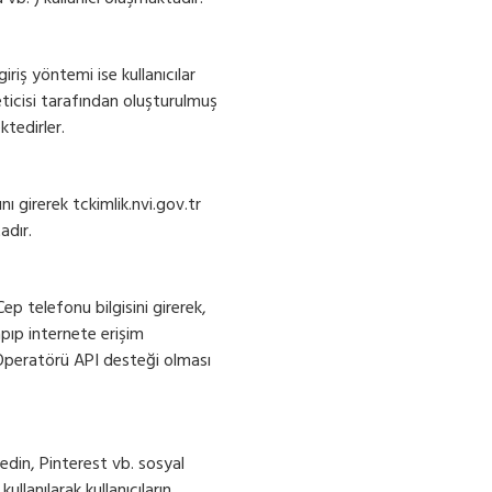
giriş yöntemi ise kullanıcılar
ticisi tarafından oluşturulmuş
ktedirler.
ı girerek tckimlik.nvi.gov.tr
adır.
ep telefonu bilgisini girerek,
pıp internete erişim
 Operatörü API desteği olması
din, Pinterest vb. sosyal
llanılarak kullanıcıların