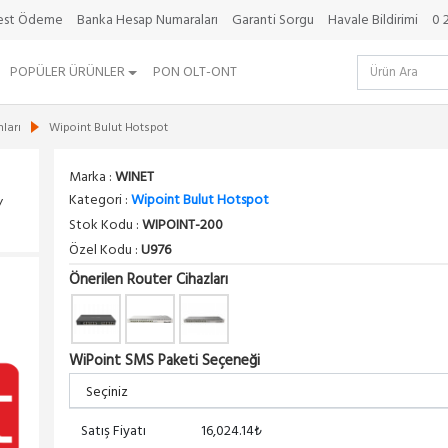
best Ödeme
Banka Hesap Numaraları
Garanti Sorgu
Havale Bildirimi
0 
POPÜLER ÜRÜNLER
PON OLT-ONT
ları
Wipoint Bulut Hotspot
Marka :
WINET
Kategori :
Wipoint Bulut Hotspot
/
Stok Kodu :
WIPOINT-200
Özel Kodu :
U976
Önerilen Router Cihazları
WiPoint SMS Paketi Seçeneği
Satış Fiyatı
16,024.14₺