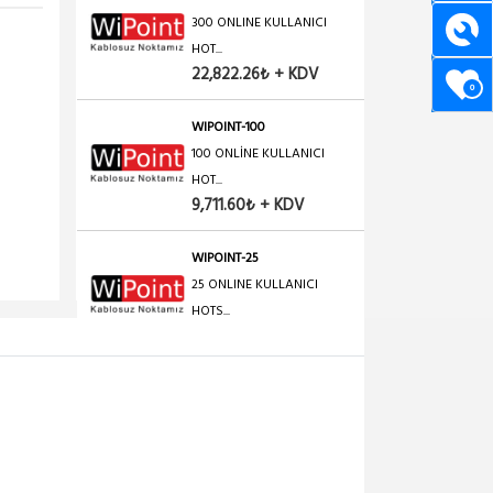
300 ONLINE KULLANICI
HOT...
22,822.26₺ + KDV
0
WIPOINT-100
100 ONLİNE KULLANICI
HOT...
9,711.60₺ + KDV
WIPOINT-25
25 ONLINE KULLANICI
HOTS...
4,855.80₺ + KDV