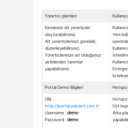
Yönetici işlemleri
Kullanıcı
Kendinize alt yöneticiler
Kullanıcıl
oluşturabilirsiniz.
Yeni kul
Alt yöneticilerinizi görebilir,
üzerinde
düzenleyebilirsiniz.
Kullanıc
Yöneticilerinize ait olduğunuz
İstenilme
yetkilerden tanımlar
Kullanıc
yapabilirsiniz.
Entegre 
listeleye
Portal Demo Bilgileri
Hotspot
URL :
Hotspot 
http://portal.wipoint.com.tr
Üst logo
Username :
demo
Arka pl
Password :
demo
yapabilir