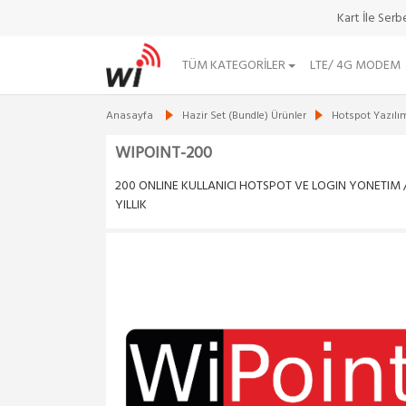
Kart İle Ser
TÜM KATEGORILER
LTE/ 4G MODEM
Anasayfa
Hazir Set (Bundle) Ürünler
Hotspot Yazılım
WIPOINT-200
200 ONLINE KULLANICI HOTSPOT VE LOGIN YONETIM 
YILLIK