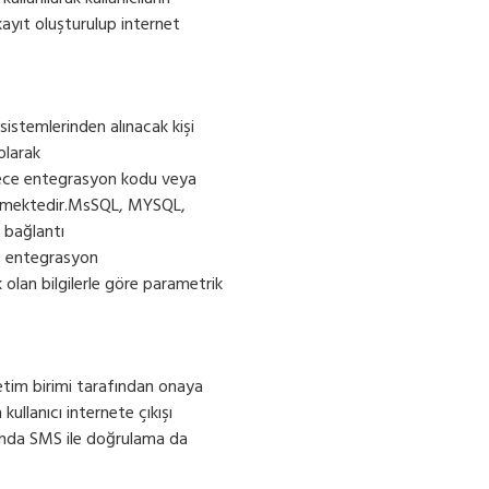
 kayıt oluşturulup internet
 sistemlerinden alınacak kişi
olarak
adece entegrasyon kodu veya
bilmektedir.MsSQL, MYSQL,
 bağlantı
e entegrasyon
olan bilgilerle göre parametrik
etim birimi tarafından onaya
ullanıcı internete çıkışı
manda SMS ile doğrulama da