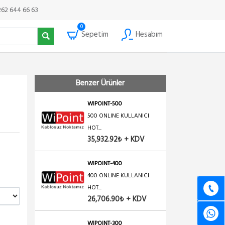
262 644 66 63
0
Sepetim
Hesabım
Benzer Ürünler
WIPOINT-500
500 ONLINE KULLANICI
HOT...
35,932.92₺ + KDV
WIPOINT-400
400 ONLINE KULLANICI
HOT...
26,706.90₺ + KDV
WIPOINT-300