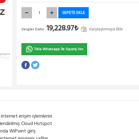
SEPETE EKLE
19,228.97₺
Karşılaştırmaya Ekle
Vergiler Dahil :
Tıkla Whatsapp İle Sipariş Ver
internet erişim işlemlerini
çlendirilmiş Cloud Hotspot
unda WiPoint giriş
nternet erişimini sağlar.