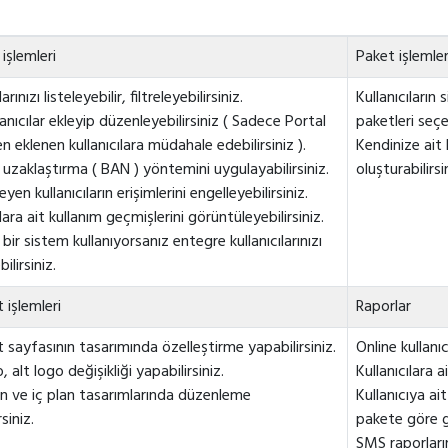
 işlemleri
Paket işlemler
arınızı listeleyebilir, filtreleyebilirsiniz.
Kullanıcıların
lanıcılar ekleyip düzenleyebilirsiniz ( Sadece Portal
paketleri seçeb
n eklenen kullanıcılara müdahale edebilirsiniz ).
Kendinize ait 
ı uzaklaştırma ( BAN ) yöntemini uygulayabilirsiniz.
oluşturabilirs
yen kullanıcıların erişimlerini engelleyebilirsiniz.
ılara ait kullanım geçmişlerini görüntüleyebilirsiniz.
bir sistem kullanıyorsanız entegre kullanıcılarınızı
bilirsiniz.
 işlemleri
Raporlar
sayfasının tasarımında özelleştirme yapabilirsiniz.
Online kullanıc
, alt logo değişikliği yapabilirsiniz.
Kullanıcılara a
an ve iç plan tasarımlarında düzenleme
Kullanıcıya ai
siniz.
pakete göre gr
SMS raporların