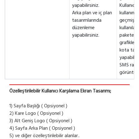
yapabilirsiniz.
Kullanıcıy
Arka plan ve iç plan
kullanım
tasarımlarında
geçmişler
düzenleme
kullanılan
yapabilirsiniz.
pakete g
grafikler
kota taki
yapabilirs
SMS rapor
görüntüley
Özelleştirilebilir Kullanıcı Karşılama Ekran Tasarımı;
1) Sayfa Başlığı ( Opsiyonel )
2) Kare Logo ( Opsiyonel )
3) Alt Geniş Logo ( Opsiyonel )
4) Sayfa Arka Plan ( Opsiyonel )
5) ve diğer özelleştirilebilir alanlar..