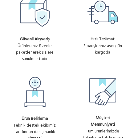
4,847.90₺
25 ONLINE KULLANICI HOTSPOT
No :
VE LOGIN YONETIM / YILLIK
+ KDV
U934
Güvenli Alışveriş
Hızlı Teslimat
Ürünlerimiz özenle
Siparişleriniz aynı gün
paketlenerek sizlere
kargoda
sunulmaktadır
Müşteri
Ürün Belirleme
Memnuniyeti
Teknik destek ekibimiz
Tüm ürünlerimizde
tarafından danışmanlık
teknik destek hizmeti