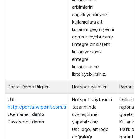
kullanıcıların
erişimlerini
engelleyebilirsiniz.
Kullanıcılara ait
kullanım geçmişlerini
görüntüleyebilirsiniz.
Entegre bir sistem
kullanıyorsanız
entegre
kullanıcılarınızı
listeleyebilirsiniz.
Portal Demo Bilgileri
Hotspot işlemleri
Raporlar
URL :
Hotspot sayfasının
Online kul
http://portal.wipoint.com.tr
tasarımında
raporların
Username :
demo
özelleştirme
görebilirs
Password :
demo
yapabilirsiniz.
Kullanıcıl
Üst logo, alt logo
trafik det
değişikliği
görüntüley