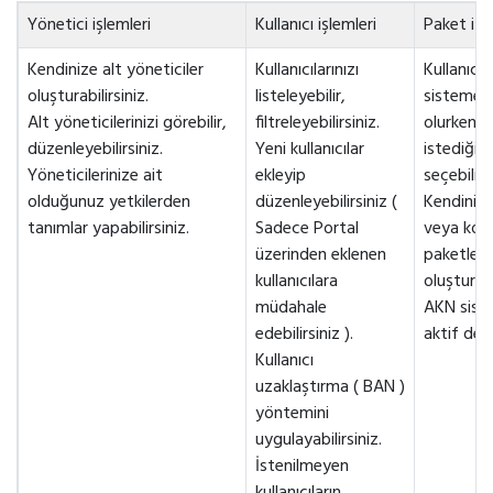
Yönetici işlemleri
Kullanıcı işlemleri
Paket işl
Kendinize alt yöneticiler
Kullanıcılarınızı
Kullanıcıla
oluşturabilirsiniz.
listeleyebilir,
sisteme d
Alt yöneticilerinizi görebilir,
filtreleyebilirsiniz.
olurken k
düzenleyebilirsiniz.
Yeni kullanıcılar
istediğini
Yöneticilerinize ait
ekleyip
seçebilirs
olduğunuz yetkilerden
düzenleyebilirsiniz (
Kendinize
tanımlar yapabilirsiniz.
Sadece Portal
veya kot
üzerinden eklenen
paketler
kullanıcılara
oluşturabi
müdahale
AKN sist
edebilirsiniz ).
aktif deği
Kullanıcı
uzaklaştırma ( BAN )
yöntemini
uygulayabilirsiniz.
İstenilmeyen