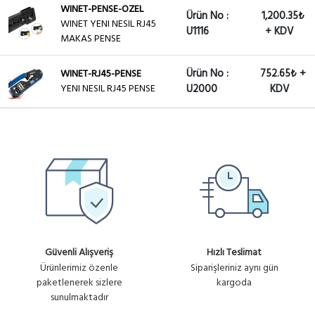
WINET-PENSE-OZEL
Ürün No :
1,200.35₺
WINET YENI NESIL RJ45
U1116
+ KDV
MAKAS PENSE
Ürün No :
752.65₺ +
WINET-RJ45-PENSE
YENI NESIL RJ45 PENSE
U2000
KDV
Güvenli Alışveriş
Hızlı Teslimat
Ürünlerimiz özenle
Siparişleriniz aynı gün
paketlenerek sizlere
kargoda
sunulmaktadır