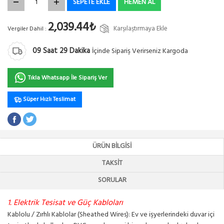
SEPETE EKLE
HEMEN AL
2,039.44₺
Karşılaştırmaya Ekle
Vergiler Dahil :
09
Saat
29
Dakika
İçinde Sipariş Verirseniz Kargoda
Tıkla Whatsapp İle Sipariş Ver
Süper Hızlı Teslimat
ÜRÜN BILGISI
TAKSIT
SORULAR
1. Elektrik Tesisat ve Güç Kabloları
Kablolu / Zırhlı Kablolar (Sheathed Wires): Ev ve işyerlerindeki duvar içi