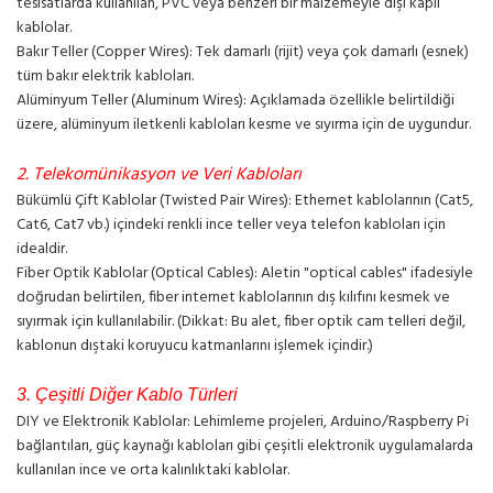
tesisatlarda kullanılan, PVC veya benzeri bir malzemeyle dışı kaplı
kablolar.
Bakır Teller (Copper Wires): Tek damarlı (rijit) veya çok damarlı (esnek)
tüm bakır elektrik kabloları.
Alüminyum Teller (Aluminum Wires): Açıklamada özellikle belirtildiği
üzere, alüminyum iletkenli kabloları kesme ve sıyırma için de uygundur.
2. Telekomünikasyon ve Veri Kabloları
Bükümlü Çift Kablolar (Twisted Pair Wires): Ethernet kablolarının (Cat5,
Cat6, Cat7 vb.) içindeki renkli ince teller veya telefon kabloları için
idealdir.
Fiber Optik Kablolar (Optical Cables): Aletin "optical cables" ifadesiyle
doğrudan belirtilen, fiber internet kablolarının dış kılıfını kesmek ve
sıyırmak için kullanılabilir. (Dikkat: Bu alet, fiber optik cam telleri değil,
kablonun dıştaki koruyucu katmanlarını işlemek içindir.)
3. Çeşitli Diğer Kablo Türleri
DIY ve Elektronik Kablolar: Lehimleme projeleri, Arduino/Raspberry Pi
bağlantıları, güç kaynağı kabloları gibi çeşitli elektronik uygulamalarda
kullanılan ince ve orta kalınlıktaki kablolar.