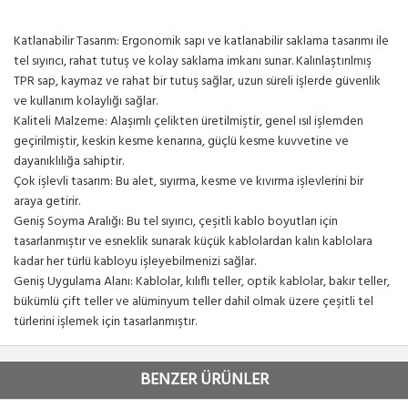
Katlanabilir Tasarım: Ergonomik sapı ve katlanabilir saklama tasarımı ile
tel sıyırıcı, rahat tutuş ve kolay saklama imkanı sunar. Kalınlaştırılmış
TPR sap, kaymaz ve rahat bir tutuş sağlar, uzun süreli işlerde güvenlik
ve kullanım kolaylığı sağlar.
Kaliteli Malzeme: Alaşımlı çelikten üretilmiştir, genel ısıl işlemden
geçirilmiştir, keskin kesme kenarına, güçlü kesme kuvvetine ve
dayanıklılığa sahiptir.
Çok işlevli tasarım: Bu alet, sıyırma, kesme ve kıvırma işlevlerini bir
araya getirir.
Geniş Soyma Aralığı: Bu tel sıyırıcı, çeşitli kablo boyutları için
tasarlanmıştır ve esneklik sunarak küçük kablolardan kalın kablolara
kadar her türlü kabloyu işleyebilmenizi sağlar.
Geniş Uygulama Alanı: Kablolar, kılıflı teller, optik kablolar, bakır teller,
bükümlü çift teller ve alüminyum teller dahil olmak üzere çeşitli tel
türlerini işlemek için tasarlanmıştır.
BENZER ÜRÜNLER