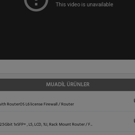
MUADİL ÜRÜNLER
th RouterOS L6 license Firewall / Router
Gbit 1xSFP+ , L5, LCD, 1U, Rack Mount Router / F...