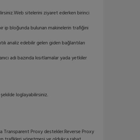
S-AO0005
ilirsiniz.Web sitelerini ziyaret ederken birinci
S-AO0005 SFP+ direct att...
2,375.91₺ + KDV
bir ip bloğunda bulunan makinelerin trafiğini
ıntılı analiz edebilir gelen giden bağlantıları
CRS309-1G-8SPLUS-IN
Cloud Router Switch 309-...
nıcı adı bazında kısıtlamalar yada yetkiler
11,137.21₺ + KDV
CRS326-24SPlus2QplusRM
Cloud Router Switch 326-...
ekilde loglayabilirsiniz.
25,165.27₺ + KDV
CRS354-48G-
4SPlus2QPlusRM
Ayrıca Transparent Proxy destekler.Reverse Proxy
Cloud Router Switch 354-...
27,104.79₺ + KDV
den trafikleri yönetmesi ve oldukça rahat