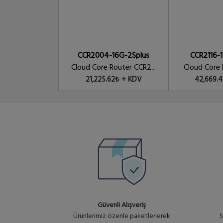
RB5009UPr+S+ in outdoor case with R
CCR2004-16G-2Splus
CCR2116-
Cloud Core Router CCR2...
Cloud Core R
21,225.62₺ + KDV
42,669.
Güvenli Alışveriş
Ürünlerimiz özenle paketlenerek
S