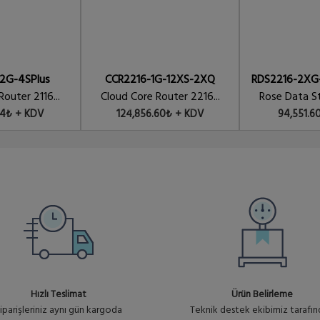
outerOS L5 license
12G-4SPlus
CCR2216-1G-12XS-2XQ
RDS2216-2XG
outer 2116...
Cloud Core Router 2216...
Rose Data St
44₺ + KDV
124,856.60₺ + KDV
94,551.6
Hızlı Teslimat
Ürün Belirleme
iparişleriniz aynı gün kargoda
Teknik destek ekibimiz tarafı