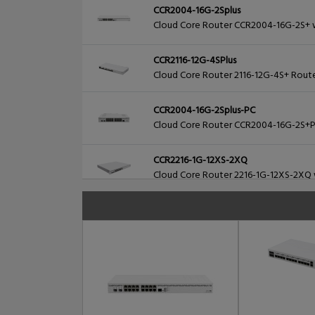
CCR2004-16G-2Splus
Cloud Core Router CCR2004-16G-2S+ wi
CCR2116-12G-4SPlus
Cloud Core Router 2116-12G-4S+ Router
CCR2004-16G-2Splus-PC
Cloud Core Router CCR2004-16G-2S+PC 
CCR2216-1G-12XS-2XQ
Cloud Core Router 2216-1G-12XS-2XQ 
CCR2004-1G-2XS-PCIe
CCR2004-1G-2XS-PCIe PCI-express card
RB5009UPr-PLUS-S-PLUS-IN
RB5009UPr+S+IN with RouterOS L5 lic
RB5009UPr-PLUS-S-PLUS-OUT