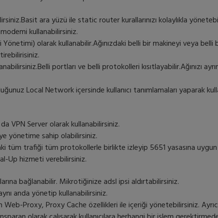
lirsiniz.Basit ara yüzü ile static router kurallarınızı kolaylıkla yöneteb
modemi kullanabilirsiniz.
önetimi) olarak kullanabilir.Ağınızdaki belli bir makineyi veya belli 
rebilirisiniz.
nabilirsiniz.Belli portları ve belli protokolleri kısıtlayabilir.Ağınızı ayr
uğunuz Local Network içersinde kullanıcı tanımlamaları yaparak kulla
a VPN Server olarak kullanabilirsiniz.
ye yönetime sahip olabilirsiniz.
i tüm trafiği tüm protokollerle birlikte izleyip 5651 yasasına uygun ş
ial-Up hizmeti verebilirsiniz.
ına bağlanabilir. Mikrotiğinize adsl ipsi aldırtabilirsiniz.
aynı anda yönetip kullanabilirsiniz.
iğin Web-Proxy, Proxy Cache özellikleri ile içeriği yönetebilirsiniz. 
Transparan olarak çalışarak kullanıcılara herhangi bir işlem gerektirme