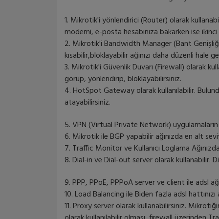
1. Mikrotik'i yönlendirici (Router) olarak kullanabi
modemi, e-posta hesabınıza bakarken ise ikinci 
2. Mikrotik'i Bandwidth Manager (Bant Genişliği Y
kısabilir,bloklayabilir ağınızı daha düzenli hale geti
3. Mikrotik'i Güvenlik Duvarı (Firewall) olarak kulla
görüp, yönlendirip, bloklayabilirsiniz.
4. HotSpot Gateway olarak kullanılabilir. Bulund
atayabilirsiniz.
5. VPN (Virtual Private Network) uygulamaların d
6. Mikrotik ile BGP yapabilir ağınızda en alt sevi
7. Traffic Monitor ve Kullanıcı Loglama Ağınızdak
8. Dial-in ve Dial-out server olarak kullanabilir. D
9. PPP, PPoE, PPPoA server ve client ile adsl ağlar
10. Load Balancing ile Biden fazla adsl hattınızı 
11. Proxy server olarak kullanabilirsiniz. Mikrot
olarak kullanılabilir olması, firewall üzerinden 