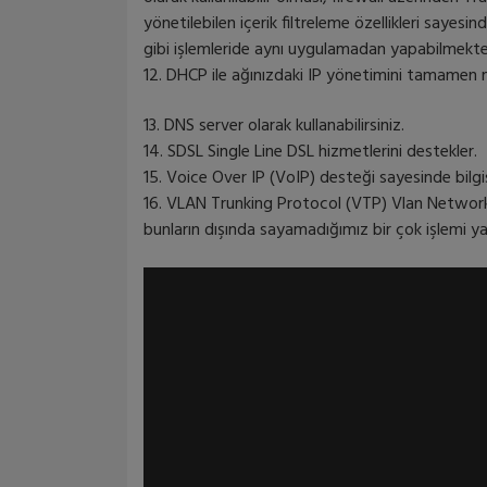
yönetilebilen içerik filtreleme özellikleri sayes
gibi işlemleride aynı uygulamadan yapabilmekte
12. DHCP ile ağınızdaki IP yönetimini tamamen mik
13. DNS server olarak kullanabilirsiniz.
14. SDSL Single Line DSL hizmetlerini destekler.
15. Voice Over IP (VoIP) desteği sayesinde bilgi
16. VLAN Trunking Protocol (VTP) Vlan Networks 
bunların dışında sayamadığımız bir çok işlemi yap