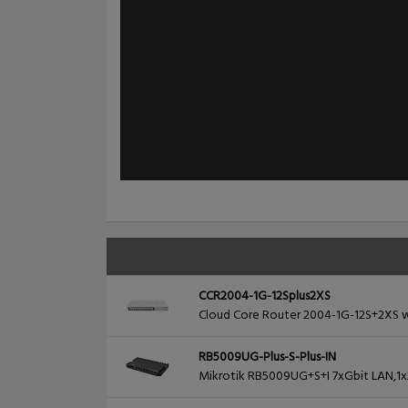
CCR2004-1G-12Splus2XS
Cloud Core Router 2004-1G-12S+2XS wi
RB5009UG-Plus-S-Plus-IN
Mikrotik RB5009UG+S+I 7xGbit LAN,1x2.5