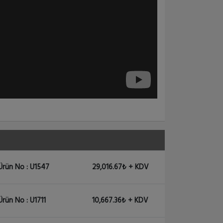
CRS326-24G-2SplusRM
Cloud Router Switch 326-...
10,438.01₺ + KDV
CRS328-4C-20S-4SplusRM
Cloud Router Switch CRS3...
19,346.71₺ + KDV
CRS305-1G-4SPlusIN
Cloud Router Switch 305-...
6,492.54₺ + KDV
Ürün No : U1547
29,016.67₺ + KDV
CRS312-4CPlus8XG-RM
Cloud Router Switch 312-...
Ürün No : U1711
10,667.36₺ + KDV
31,953.59₺ + KDV