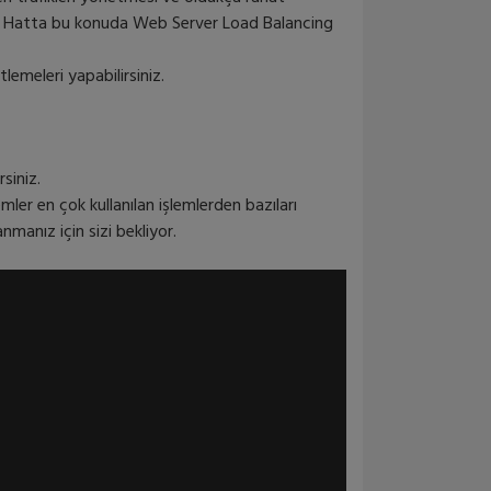
bilir. Hatta bu konuda Web Server Load Balancing
CRS354-48P-
lemeleri yapabilirsiniz.
4SPlus2QPlusRM
Cloud Router Switch 354-...
47,275.80₺ + KDV
siniz.
CRS328-24P-4S-PLUS-RM
er en çok kullanılan işlemlerden bazıları
Cloud Router Switch CRS3...
23,710.63₺ + KDV
nmanız için sizi bekliyor.
S-DA0001
Mikrotik S+DA0001, SFP+,...
1,448.34₺ + KDV
S-DA0003
Mikrotik S+DA0003, SFP+,...
1,747.99₺ + KDV