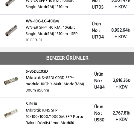
5,001.47₺
WN-LR SFP+ 10 KM , 10Gbit
No :
Single Mod(SM) 1310nm
+ KDV
U1705
WN-10G-LC-40KM
Ürün
WN-ER SFP+ 40 KM , 10Gbit
8,952.64₺
No :
Single Mod(SM) 1310nm - SFP-
+ KDV
U1704
10GER-31
BENZER ÜRÜNLER
S-85DLC03D
Ürün
Mikrotik S+85DLC03D SFP+
2,816.36₺
No :
module 10Gbit Multi Mode(MM)
+ KDV
U484
300m 850nm
S-RJ10
Ürün
Mikrotik RJ45 SFP
2,767.81₺
No :
10/100/1000/10000M SFP Portu
+ KDV
U980
Bakıra Dönüştürme Modülü