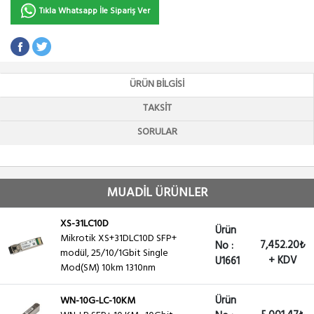
Tıkla Whatsapp İle Sipariş Ver
ÜRÜN BILGISI
TAKSIT
SORULAR
MUADİL ÜRÜNLER
XS-31LC10D
Ürün
Mikrotik XS+31DLC10D SFP+
7,452.20₺
No :
modül, 25/10/1Gbit Single
+ KDV
U1661
Mod(SM) 10km 1310nm
Ürün
WN-10G-LC-10KM