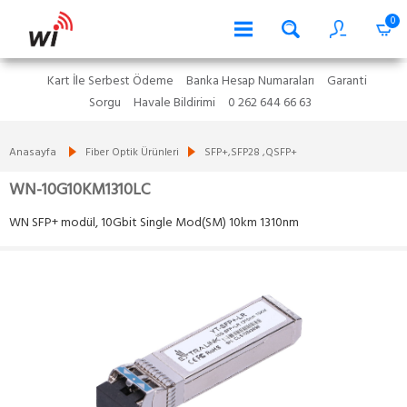
0
Kart İle Serbest Ödeme
Banka Hesap Numaraları
Garanti
Sorgu
Havale Bildirimi
0 262 644 66 63
Anasayfa
Fiber Optik Ürünleri
SFP+,SFP28 ,QSFP+
WN-10G10KM1310LC
WN SFP+ modül, 10Gbit Single Mod(SM) 10km 1310nm