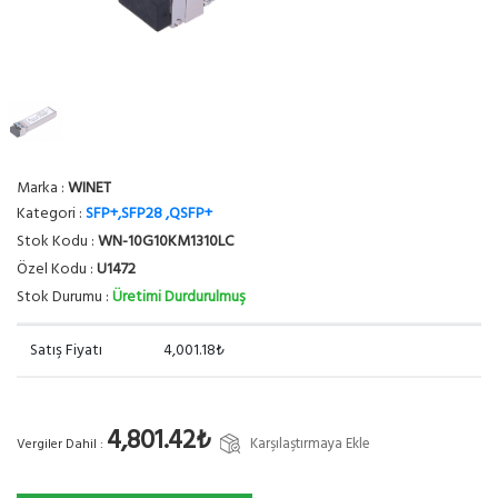
Marka :
WINET
Kategori :
SFP+,SFP28 ,QSFP+
Stok Kodu :
WN-10G10KM1310LC
Özel Kodu :
U1472
Stok Durumu :
Üretimi Durdurulmuş
Satış Fiyatı
4,001.18₺
4,801.42₺
Karşılaştırmaya Ekle
Vergiler Dahil :