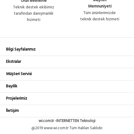
Müşteri
Ürün Belirleme
Memnuniyeti
Teknik destek ekibimiz
Tüm ürünlerimizde
tarafından danışmanlık
teknik destek hizmeti
hizmeti
Bilgi Sayfalarımız
Ekstralar
Müşteri Servisi
Bayilik
Projelerimiz
İletişim
wi.com.tr -INTERNETTEN Teknoloji
@2019 www.wi.com.tr Tüm Hakları Saklıdır.