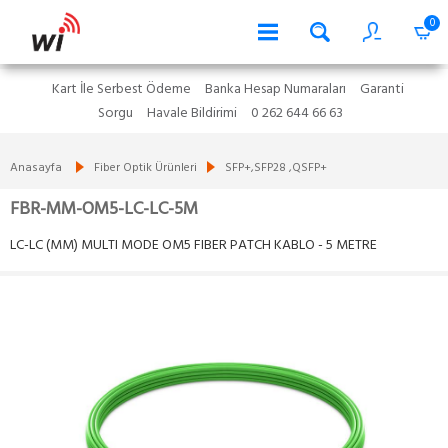
0
Kart İle Serbest Ödeme
Banka Hesap Numaraları
Garanti
Sorgu
Havale Bildirimi
0 262 644 66 63
Anasayfa
Fiber Optik Ürünleri
SFP+,SFP28 ,QSFP+
FBR-MM-OM5-LC-LC-5M
LC-LC (MM) MULTI MODE OM5 FIBER PATCH KABLO - 5 METRE