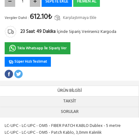
SEPETE EKLE
HEMEN AL
612.10₺
Karşılaştırmaya Ekle
Vergiler Dahil :
23
Saat
49
Dakika
İçinde Sipariş Verirseniz Kargoda
Tıkla Whatsapp İle Sipariş Ver
Süper Hızlı Teslimat
ÜRÜN BILGISI
TAKSIT
SORULAR
LC-UPC - LC-UPC - OM5 - FIBER PATCH KABLO Dublex - 5 metre
LC-UPC - LC-UPC - OM5 - Patch Kablo, 3,0mm Kalınlık