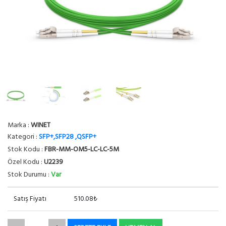
Marka :
WINET
Kategori :
SFP+,SFP28 ,QSFP+
Stok Kodu :
FBR-MM-OM5-LC-LC-5M
Özel Kodu :
U2239
Stok Durumu :
Var
Satış Fiyatı
510.08₺