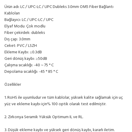
Ürün adı: LC / UPC-LC / UPC Dubleks 3.0mm OM5 Fiber Bağlantı
Kabloları
Bağlayıcı: LC / UPC-LC / UPC
Elyaf Modu: Çok modlu
Fiber çekirdek: dubleks
Dış çap: 3.0mm
Ceket: PVC / LSZH
Ekleme Kaybı: ≤0.3dB
Geri dönüş kaybı: ≥50dB
Çalışma sıcaklığı: -40 ~ 75 ° C
Depolama sıcaklığı: -45 ° 85 ° C
Özellikler
1. RoHS ile uyumludur ve tüm kablolar, yüksek kalite sağlamak için uç
yüz ve ekleme kaybı için% 100 optik olarak test edilmiştir.
2. Zirkonya Seramik Yüksük Optimum IL ve RL.
3. Düşük ekleme kaybı ve yüksek geri dönüş kaybı, kararlı iletim.