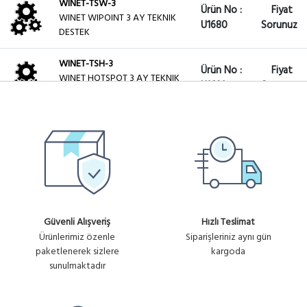
WINET-TSW-3
Ürün No :
Fiyat
WINET WIPOINT 3 AY TEKNIK
U1680
Sorunuz
DESTEK
WINET-TSH-3
Ürün No :
Fiyat
WINET HOTSPOT 3 AY TEKNIK
U1681
Sorunuz
DESTEK
WINET-TSFR-3
Ürün No :
Fiyat
WINET FIREWALL-ROUTER 3
U1682
Sorunuz
AY TEKNIK DESTEK
WINET-TSW-1
Ürün No :
Fiyat
WINET WIPOINT 1 AY TEKNIK
U1685
Sorunuz
DESTEK
Güvenli Alışveriş
Hızlı Teslimat
Ürünlerimiz özenle
Siparişleriniz aynı gün
WINET-TSH-6
Ürün No :
Fiyat
paketlenerek sizlere
kargoda
WINET HOTSPOT 6 AY TEKNİK
sunulmaktadır
U1674
Sorunuz
DESTEK
WINET-TSW-6