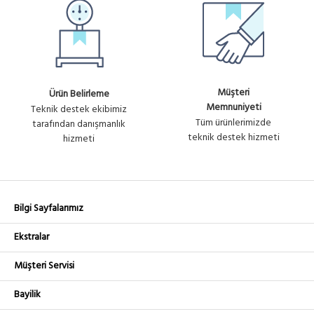
Ürün No :
Fiyat
WINET WIPOINT 6 AY TEKNİK
U1675
Sorunuz
DESTEK
WINET-TSFR-6
Ürün No :
Fiyat
WINET FIREWALL-ROUTER 6
U1676
Sorunuz
AY TEKNİK DESTEK
Müşteri
Ürün Belirleme
Memnuniyeti
Teknik destek ekibimiz
Tüm ürünlerimizde
tarafından danışmanlık
teknik destek hizmeti
hizmeti
Bilgi Sayfalarımız
Ekstralar
Müşteri Servisi
Bayilik