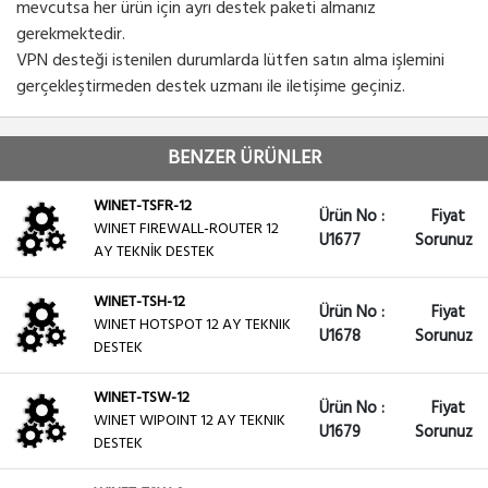
mevcutsa her ürün için ayrı destek paketi almanız
gerekmektedir.
VPN desteği istenilen durumlarda lütfen satın alma işlemini
gerçekleştirmeden destek uzmanı ile iletişime geçiniz.
BENZER ÜRÜNLER
WINET-TSFR-12
Ürün No :
Fiyat
WINET FIREWALL-ROUTER 12
U1677
Sorunuz
AY TEKNİK DESTEK
WINET-TSH-12
Ürün No :
Fiyat
WINET HOTSPOT 12 AY TEKNIK
U1678
Sorunuz
DESTEK
WINET-TSW-12
Ürün No :
Fiyat
WINET WIPOINT 12 AY TEKNIK
U1679
Sorunuz
DESTEK