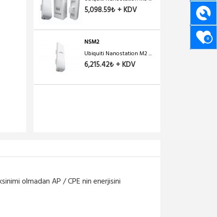
5,098.59₺ + KDV
0
NSM2
Ubiquiti Nanostation M2 ...
6,215.42₺ + KDV
sinimi olmadan AP / CPE nin enerjisini