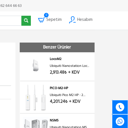
262 644 66 63
0
Sepetim
Hesabım
Benzer Ürünler
LocoM2
Ubiquiti Nanostation Loc...
2,913.48₺ + KDV
PICO-M2-HP
Ubiquiti Pico M2 HP - 2....
4,201.24₺ + KDV
NSM5
Ubiquiti Nanostation M5 ...