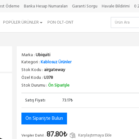
best Ödeme
Banka Hesap Numaraları
Garanti Sorgu
Havale Bildirimi
0 
POPÜLER ÜRÜNLER
PON OLT-ONT
Marka :
Ubiquiti
Kategori :
Kablosuz Ürünler
Stok Kodu :
airgateway
Özel Kodu :
U378
Stok Durumu :
Ön Siparişle
Satış Fiyatı
73.17₺
Ön Siparişte Bulun
87.80₺
Karşılaştırmaya Ekle
Vergiler Dahil :