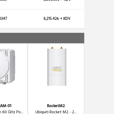
 U347
6,215.42₺ + KDV
AM-01
RocketM2
NS
 60 GHz Po...
Ubiquiti Rocket M2 - 2...
Ubiquiti Nano