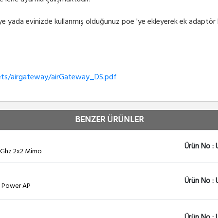
iye yada evinizde kullanmış olduğunuz poe 'ye ekleyerek ek adaptör
eets/airgateway/airGateway_DS.pdf
BENZER ÜRÜNLER
Ürün No :
4 Ghz 2x2 Mimo
Ürün No :
gh Power AP
Ürün No : 