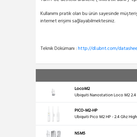
Kullanımı pratik olan bu ürün sayesinde müşter
internet erişimi sağlayabilmektesiniz.
Teknik Dökümanı :
http://dl.ubnt.com/datash
LocoM2
Ubiquiti Nanostation Loco M2 2.
PICO-M2-HP
Ubiquiti Pico M2 HP - 2.4 Ghz Hi
NSM5