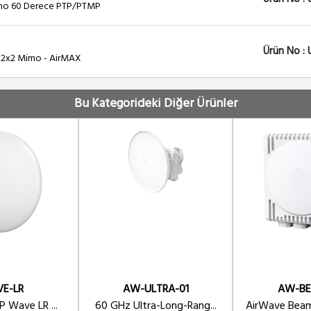
Mimo 60 Derece PTP/PTMP
Ürün No :
z 2x2 Mimo - AirMAX
Bu Kategorideki Diğer Ürünler
E-LR
AW-ULTRA-01
AW-BE
P Wave LR ...
60 GHz Ultra-Long-Rang...
AirWave Beam