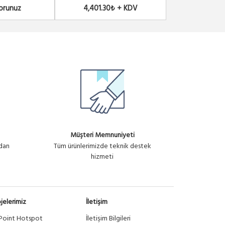
Sorunuz
4,401.30₺ + KDV
6,215.42
Müşteri Memnuniyeti
ndan
Tüm ürünlerimizde teknik destek
hizmeti
jelerimiz
İletişim
Point Hotspot
İletişim Bilgileri