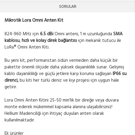
SORULAR
Mikrotik Lora Omni Anten Kit
824-960 MHz için
6.5 dBi
Omni anteni, 1 m uzunluğunda
SMA
kablosu
,
hızlı ve kolay direk bağlantısı
için mekanik tutucu ile
LoRa® Omni Anten Kiti.
Bu yeni kit, performanstan ödün vermeden daha küçük bir
pakette önemli ölçüde daha yüksek dayanıklılık sunar. Gelişmiş
kablo dayanıklılığı ve güçlü jetlere karşı koruma sağlayan
IP66 su
direnci,
bu kiti her türlü deniz ve kıyı projesi için uygun hale
getirir.
Lora Omni Anten Kitini 25-50 mm'lik bir direğe veya duvara
monte ederek mükemmel kapsama alanına ulaşabilirsiniz!
Hellium Madenciliği için ihtiyaç duyulan anten olarak
kullanılmaktadır.
Ek ürünler