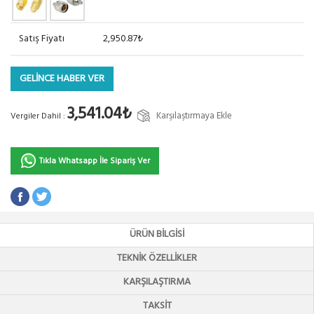
Satış Fiyatı
2,950.87₺
GELİNCE HABER VER
3,541.04₺
Karşılaştırmaya Ekle
Vergiler Dahil :
Tıkla Whatsapp İle Sipariş Ver
ÜRÜN BILGISI
TEKNIK ÖZELLIKLER
KARŞILAŞTIRMA
TAKSIT