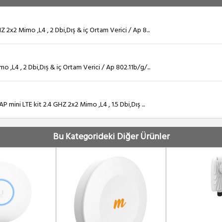
x2 Mimo ,L4 , 2 Dbi,Dış & iç Ortam Verici / Ap 8...
L4 , 2 Dbi,Dış & iç Ortam Verici / Ap 802.11b/g/...
ini LTE kit 2.4 GHZ 2x2 Mimo ,L4 , 1.5 Dbi,Dış ...
Bu Kategorideki Diğer Ürünler