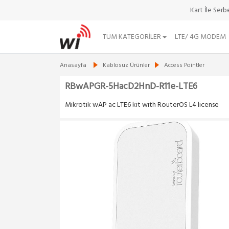
Kart İle Ser
TÜM KATEGORILER
LTE/ 4G MODEM
Anasayfa
Kablosuz Ürünler
Access Pointler
RBwAPGR-5HacD2HnD-R11e-LTE6
Mikrotik wAP ac LTE6 kit with RouterOS L4 license