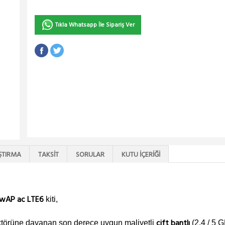
Tıkla Whatsapp İle Sipariş Ver
ŞTIRMA
TAKSIT
SORULAR
KUTU İÇERIĞI
wAP ac LTE6
kiti,
çift bantlı
aktörüne dayanan son derece uygun maliyetli
(2.4 / 5 