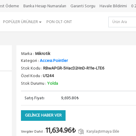
best Ödeme
Banka Hesap Numaraları
Garanti Sorgu
Havale Bildirimi
0 
POPÜLER ÜRÜNLER
PON OLT-ONT
Marka :
Mikrotik
Kategori :
Access Pointler
Stok Kodu :
RBwAPGR-5HacD2HnD-R11e-LTE6
Özel Kodu :
U1244
Stok Durumu :
Yolda
Satış Fiyatı
9,695.80₺
GELİNCE HABER VER
11,634.96₺
Karşılaştırmaya Ekle
Vergiler Dahil :