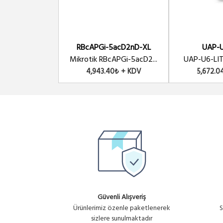
RBcAPGi-5acD2nD-XL
UAP-U
Mikrotik RBcAPGi-5acD2...
UAP-U6-LITE 
4,943.40₺ + KDV
5,672.0
Güvenli Alışveriş
Ürünlerimiz özenle paketlenerek
S
sizlere sunulmaktadır