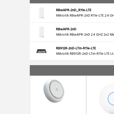
RBwAPR-2nD_R11e-LTE
Mikrotik RBwAPR-2nD R11e-LTE 2.4 GHZ 2
RBwAPR-2nD
Mikrotik RBwAPR-2nD 2.4 GHZ 2x2 Mimo ,
RB912R-2nD-LTm-R11e-LTE
Mikrotik RB912R-2nD-LTm-R11e-LTE LtAP m