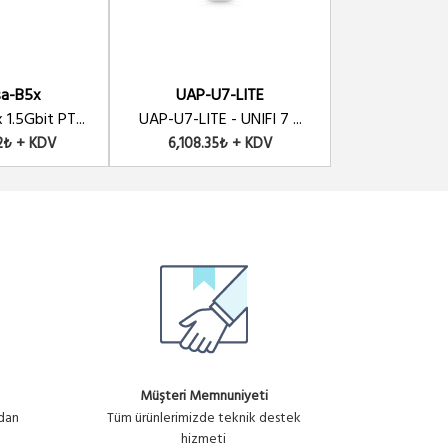
a-B5x
UAP-U7-LITE
Mimosa
.5Gbit PT...
UAP-U7-LITE - UNIFI 7 ...
5GHz 14 dBi 8
2₺ + KDV
6,108.35₺ + KDV
49,284.2
Müşteri Memnuniyeti
ndan
Tüm ürünlerimizde teknik destek
hizmeti