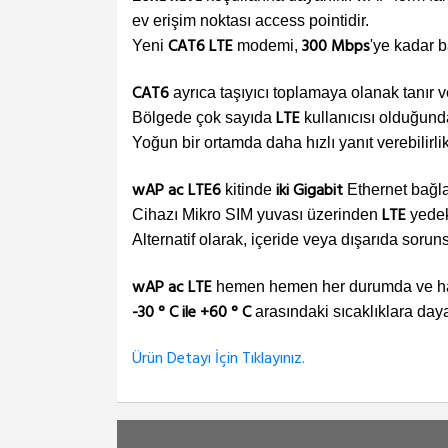
ev erişim noktası access pointidir.
CAT6 LTE
300 Mbps
Yeni
modemi,
'ye kadar b
CAT6
ayrıca taşıyıcı toplamaya olanak tanır 
LTE
Bölgede çok sayıda
kullanıcısı olduğund
Yoğun bir ortamda daha hızlı yanıt verebilirlik
wAP ac LTE6
iki Gigabit
kitinde
Ethernet bağlan
LTE
Cihazı Mikro SIM yuvası üzerinden
yedekl
Alternatif olarak, içeride veya dışarıda sorun
wAP ac LTE
hemen hemen her durumda ve hava 
-30 ° C ile +60 ° C
arasındaki sıcaklıklara daya
Ürün Detayı İçin Tıklayınız.