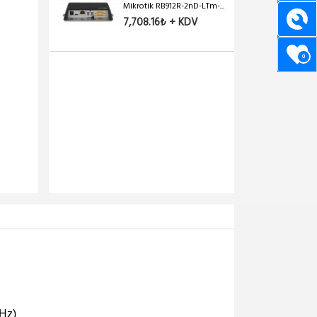
Mikrotik RB912R-2nD-LTm-...
7,708.16₺ + KDV
0
GHz)