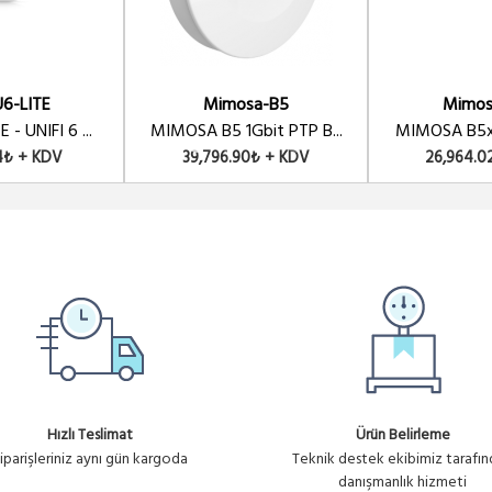
6-LITE
Mimosa-B5
Mimos
- UNIFI 6 ...
MIMOSA B5 1Gbit PTP B...
MIMOSA B5x 1
4₺ + KDV
39,796.90₺ + KDV
26,964.0
Hızlı Teslimat
Ürün Belirleme
iparişleriniz aynı gün kargoda
Teknik destek ekibimiz tarafı
danışmanlık hizmeti