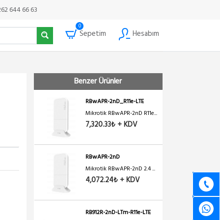
262 644 66 63
0
Sepetim
Hesabım
Benzer Ürünler
RBwAPR-2nD_R11e-LTE
Mikrotik RBwAPR-2nD R11e...
7,320.33₺ + KDV
RBwAPR-2nD
Mikrotik RBwAPR-2nD 2.4 ...
4,072.24₺ + KDV
RB912R-2nD-LTm-R11e-LTE