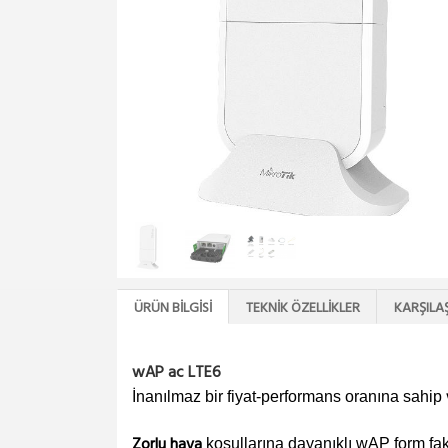
ÜRÜN BILGISI
TEKNIK ÖZELLIKLER
KARŞILA
wAP ac LTE6
İnanılmaz bir fiyat-performans oranına sahip
Zorlu hava
koşullarına dayanıklı wAP form f