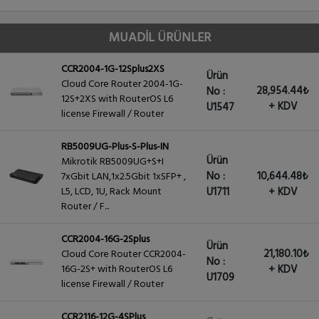
MUADİL ÜRÜNLER
CCR2004-1G-12Splus2XS
Ürün
Cloud Core Router 2004-1G-
28,954.44₺
No :
12S+2XS with RouterOS L6
+ KDV
U1547
license Firewall / Router
RB5009UG-Plus-S-Plus-IN
Ürün
Mikrotik RB5009UG+S+I
No :
10,644.48₺
7xGbit LAN,1x2.5Gbit 1xSFP+ ,
L5, LCD, 1U, Rack Mount
U1711
+ KDV
Router / F...
CCR2004-16G-2Splus
Ürün
21,180.10₺
Cloud Core Router CCR2004-
No :
16G-2S+ with RouterOS L6
+ KDV
U1709
license Firewall / Router
CCR2116-12G-4SPlus