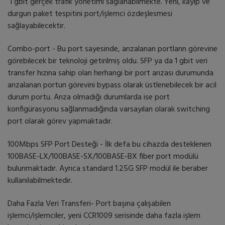
1 gbit gerçek trafik yönetimi sağlanabilmekte. Yeni, kayıp ve
durgun paket tespitini port/işlemci özdeşlesmesi
sağlayabilecektir.
Combo-port - Bu port sayesinde, arızalanan portların görevine
görebilecek bir teknoloji getirilmiş oldu. SFP ya da 1 gbit veri
transfer hızına sahip olan herhangi bir port arızası durumunda
arızalanan portun görevini bypass olarak üstlenebilecek bir acil
durum portu. Arıza olmadığı durumlarda ise port
konfigürasyonu sağlanmadığında varsayılan olarak switching
port olarak görev yapmaktadır.
100Mbps SFP Port Desteği - İlk defa bu cihazda desteklenen
100BASE-LX/100BASE-SX/100BASE-BX fiber port modülü
bulunmaktadır. Ayrıca standard 1.25G SFP modül ile beraber
kullanılabilmektedir.
Daha Fazla Veri Transferi- Port başına çalışabilen
işlemci/işlemciler, yeni CCR1009 serisinde daha fazla işlem