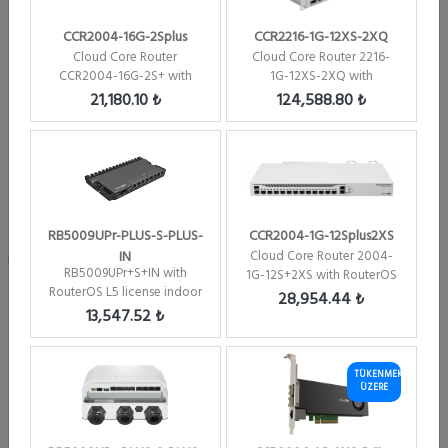
CCR2004-16G-2Splus
CCR2216-1G-12XS-2XQ
Cloud Core Router
Cloud Core Router 2216-
CCR2004-16G-2S+ with
1G-12XS-2XQ with
RouterOS L6 license Firew...
RouterOS L6 license
21,180.10 ₺
124,588.80 ₺
RB5009UPr-PLUS-S-PLUS-
CCR2004-1G-12Splus2XS
IN
Cloud Core Router 2004-
RB5009UPr+S+IN with
1G-12S+2XS with RouterOS
RouterOS L5 license indoor
L6 license Firew...
28,954.44 ₺
case
13,547.52 ₺
Marka :
Mikrotik
Kategori :
Cloud Core Router Tümü
Stok Kodu :
CCR1009-7G-1C-PC
TÜKENMEK
Özel Kodu :
U777
ÜZERE
Stok Durumu :
Üretimi Durdurulmuş