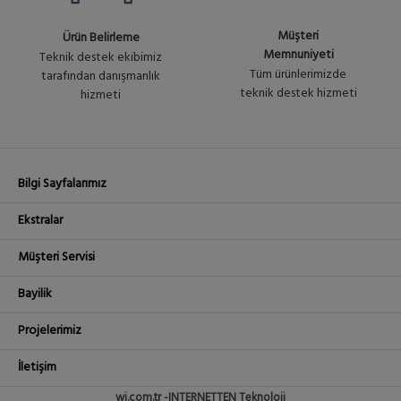
13,547.52₺
RB5009UPr+S+IN with
No :
RouterOS L5 license indoor
+ KDV
U2004
Müşteri
Ürün Belirleme
case
Memnuniyeti
Teknik destek ekibimiz
Tüm ürünlerimizde
tarafından danışmanlık
RB5009UPr-PLUS-S-PLUS-
Ürün
teknik destek hizmeti
hizmeti
14,757.12₺
OUT
No :
RB5009UPr+S+ in outdoor
+ KDV
U2061
case with RouterOS L5 license
Bilgi Sayfalarımız
Ekstralar
Müşteri Servisi
Bayilik
Projelerimiz
İletişim
wi.com.tr -INTERNETTEN Teknoloji