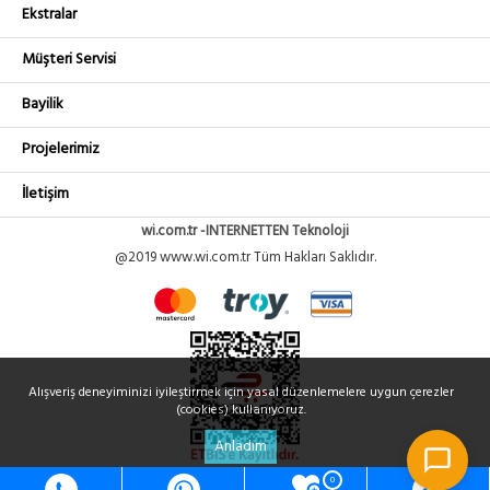
Ekstralar
Müşteri Servisi
Bayilik
Projelerimiz
İletişim
wi.com.tr -INTERNETTEN Teknoloji
@2019 www.wi.com.tr Tüm Hakları Saklıdır.
Alışveriş deneyiminizi iyileştirmek için yasal düzenlemelere uygun çerezler
(cookies) kullanıyoruz.
Anladım
0