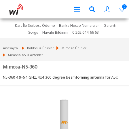
0
Kart İle Serbest Ödeme
Banka Hesap Numaraları
Garanti
Sorgu
Havale Bildirimi
0 262 644 66 63
Anasayfa
Kablosuz Ürünler
Mimosa Ürünleri
Mimosa-N5-X Antenler
Mimosa-N5-360
N5-360 4.9-6.4 GHz, 4x4 360 degree beamforming antenna for A5c