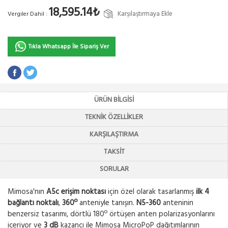
18,595.14₺
Karşılaştırmaya Ekle
Vergiler Dahil :
Tıkla Whatsapp İle Sipariş Ver
ÜRÜN BILGISI
TEKNIK ÖZELLIKLER
KARŞILAŞTIRMA
TAKSIT
SORULAR
Mimosa'nın
A5c
erişim noktası
için özel olarak tasarlanmış
ilk 4
bağlantı noktalı
,
360º
anteniyle tanışın.
N5-360
anteninin
benzersiz tasarımı, dörtlü 180º örtüşen anten polarizasyonlarını
içeriyor ve
3 dB
kazancı ile Mimosa MicroPoP dağıtımlarının